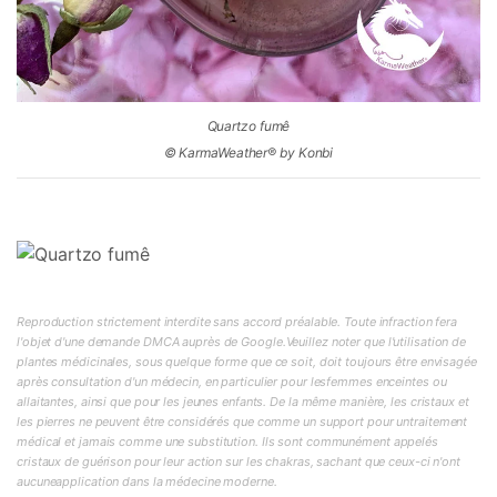
Quartzo fumê
© KarmaWeather® by Konbi
Reproduction strictement interdite sans accord préalable. Toute infraction fera
l'objet d'une demande DMCA auprès de Google.Veuillez noter que l'utilisation de
plantes médicinales, sous quelque forme que ce soit, doit toujours être envisagée
après consultation d'un médecin, en particulier pour lesfemmes enceintes ou
allaitantes, ainsi que pour les jeunes enfants. De la même manière, les cristaux et
les pierres ne peuvent être considérés que comme un support pour untraitement
médical et jamais comme une substitution. Ils sont communément appelés
cristaux de guérison pour leur action sur les chakras, sachant que ceux-ci n'ont
aucuneapplication dans la médecine moderne.