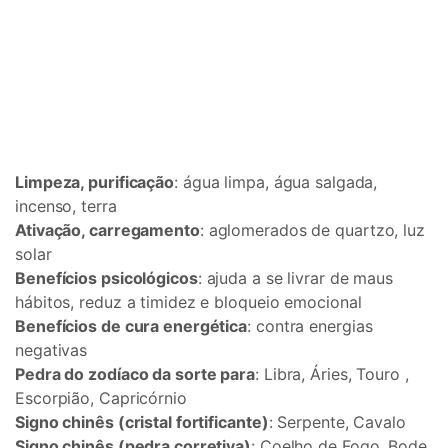
Limpeza, purificação
: água limpa, água salgada,
incenso, terra
Ativação, carregamento
: aglomerados de quartzo, luz
solar
Benefícios psicológicos
: ajuda a se livrar de maus
hábitos, reduz a timidez e bloqueio emocional
Benefícios de cura energética
: contra energias
negativas
Pedra do zodíaco da sorte para
: Libra, Áries, Touro ,
Escorpião, Capricórnio
Signo chinês (cristal fortificante)
: Serpente, Cavalo
Signo chinês (pedra corretiva)
: Coelho de Fogo, Bode