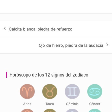
Navegación
Calcita blanca, piedra de refuerzo
de
entradas
Ojo de hierro, piedra de la audacia
Horóscopo de los 12 signos del zodíaco
Aries
Tauro
Géminis
Cáncer