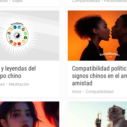
idad
-
Viajes
Compatibilidad
-
Personalida
 y leyendas del
Compatibilidad polític
po chino
signos chinos en el am
amistad
dad
-
Meditación
Amor
-
Compatibilidad