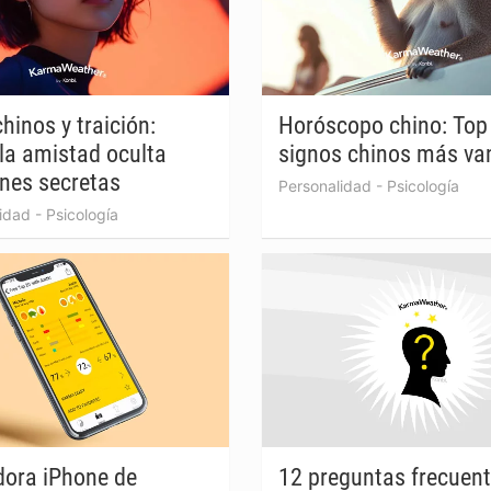
hinos y traición:
Horóscopo chino: Top 
la amistad oculta
signos chinos más va
ones secretas
Personalidad
-
Psicología
idad
-
Psicología
dora iPhone de
12 preguntas frecuen