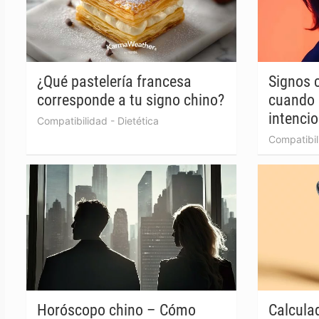
¿Qué pastelería francesa
Signos c
corresponde a tu signo chino?
cuando 
intenci
Compatibilidad
-
Dietética
Compatibil
Horóscopo chino – Cómo
Calcula