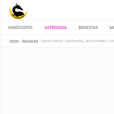
Skip
to
content
HORÓSCOPOS
ASTROLOGÍA
BIENESTAR
MI
Home
Astrología
Signos chinos: significados, personalidad y co