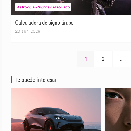
Astrología - Signos del zodiaco
Calculadora de signo árabe
20 abril 2026
Paginación
1
2
…
de
entradas
Te puede interesar