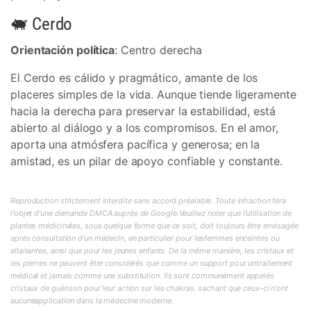
🐖 Cerdo
Orientación política
: Centro derecha
El Cerdo es cálido y pragmático, amante de los
placeres simples de la vida. Aunque tiende ligeramente
hacia la derecha para preservar la estabilidad, está
abierto al diálogo y a los compromisos. En el amor,
aporta una atmósfera pacífica y generosa; en la
amistad, es un pilar de apoyo confiable y constante.
Reproduction strictement interdite sans accord préalable. Toute infraction fera
l'objet d'une demande DMCA auprès de Google.Veuillez noter que l'utilisation de
plantes médicinales, sous quelque forme que ce soit, doit toujours être envisagée
après consultation d'un médecin, en particulier pour lesfemmes enceintes ou
allaitantes, ainsi que pour les jeunes enfants. De la même manière, les cristaux et
les pierres ne peuvent être considérés que comme un support pour untraitement
médical et jamais comme une substitution. Ils sont communément appelés
cristaux de guérison pour leur action sur les chakras, sachant que ceux-ci n'ont
aucuneapplication dans la médecine moderne.