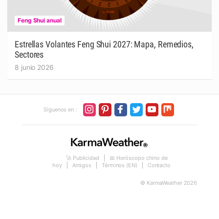
Feng Shui anual
Estrellas Volantes Feng Shui 2027: Mapa, Remedios,
Sectores
8 junio 2026
Síguenos en :
🚀 Publicidad
📅 Horóscopo chino de
hoy
Amigos
Términos (EN)
Contacto
© KarmaWeather 2026