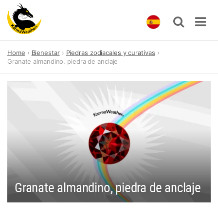
Skip
Home
Bienestar
Piedras zodiacales y curativas
to
Granate almandino, piedra de anclaje
content
Granate almandino, piedra de anclaje