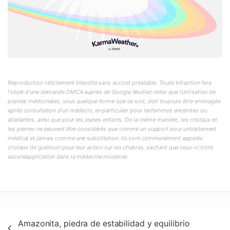
Reproduction strictement interdite sans accord préalable. Toute infraction fera
l'objet d'une demande DMCA auprès de Google.Veuillez noter que l'utilisation de
plantes médicinales, sous quelque forme que ce soit, doit toujours être envisagée
après consultation d'un médecin, en particulier pour lesfemmes enceintes ou
allaitantes, ainsi que pour les jeunes enfants. De la même manière, les cristaux et
les pierres ne peuvent être considérés que comme un support pour untraitement
médical et jamais comme une substitution. Ils sont communément appelés
cristaux de guérison pour leur action sur les chakras, sachant que ceux-ci n'ont
aucuneapplication dans la médecine moderne.
Navegación
Amazonita, piedra de estabilidad y equilibrio
de