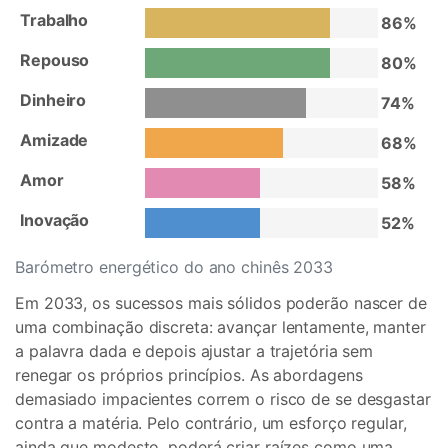
Trabalho
86%
Repouso
80%
Dinheiro
74%
Amizade
68%
Amor
58%
Inovação
52%
Barómetro energético do ano chinês 2033
Em 2033, os sucessos mais sólidos poderão nascer de
uma combinação discreta: avançar lentamente, manter
a palavra dada e depois ajustar a trajetória sem
renegar os próprios princípios. As abordagens
demasiado impacientes correm o risco de se desgastar
contra a matéria. Pelo contrário, um esforço regular,
ainda que modesto, poderá criar raízes como uma