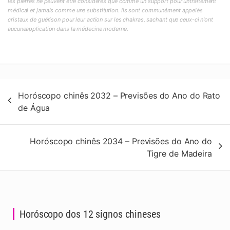
les pierres ne peuvent être considérés que comme un support pour untraitement
médical et jamais comme une substitution. Ils sont communément appelés
cristaux de guérison pour leur action sur les chakras, sachant que ceux-ci n'ont
aucuneapplication dans la médecine moderne.
Navegação
Horóscopo chinês 2032 – Previsões do Ano do Rato
de
de Água
artigos
Horóscopo chinês 2034 – Previsões do Ano do
Tigre de Madeira
Horóscopo dos 12 signos chineses