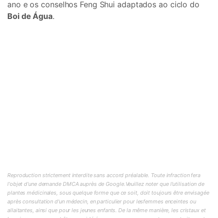
ano e os conselhos Feng Shui adaptados ao ciclo do
Boi de Água
.
Reproduction strictement interdite sans accord préalable. Toute infraction fera
l'objet d'une demande DMCA auprès de Google.Veuillez noter que l'utilisation de
plantes médicinales, sous quelque forme que ce soit, doit toujours être envisagée
après consultation d'un médecin, en particulier pour lesfemmes enceintes ou
allaitantes, ainsi que pour les jeunes enfants. De la même manière, les cristaux et