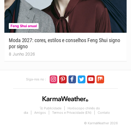
Feng Shui anual
Moda 2027: cores, estilos e conselhos Feng Shui signo
por signo
8 Junho 2026
Siga-nos no :
🚀 Publicidade
Horóscopo chinês do
dia
Amigos
Termos e Privacidade (EN)
Contato
© KarmaWeather 2026