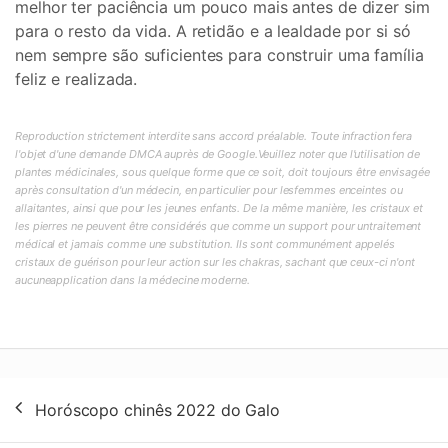
melhor ter paciência um pouco mais antes de dizer sim
para o resto da vida. A retidão e a lealdade por si só
nem sempre são suficientes para construir uma família
feliz e realizada.
Reproduction strictement interdite sans accord préalable. Toute infraction fera
l'objet d'une demande DMCA auprès de Google.Veuillez noter que l'utilisation de
plantes médicinales, sous quelque forme que ce soit, doit toujours être envisagée
après consultation d'un médecin, en particulier pour lesfemmes enceintes ou
allaitantes, ainsi que pour les jeunes enfants. De la même manière, les cristaux et
les pierres ne peuvent être considérés que comme un support pour untraitement
médical et jamais comme une substitution. Ils sont communément appelés
cristaux de guérison pour leur action sur les chakras, sachant que ceux-ci n'ont
aucuneapplication dans la médecine moderne.
Navegação
Horóscopo chinês 2022 do Galo
de