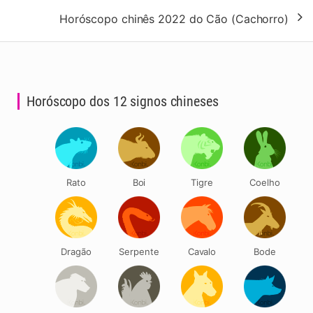
artigos
Horóscopo chinês 2022 do Cão (Cachorro)
Horóscopo dos 12 signos chineses
Rato
Boi
Tigre
Coelho
Dragão
Serpente
Cavalo
Bode