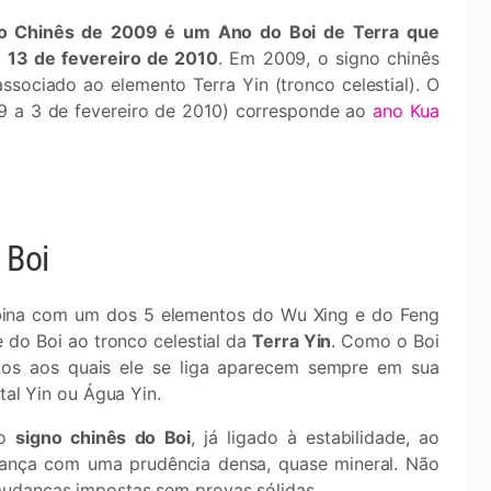
o Chinês de 2009 é um Ano do Boi de Terra que
 13 de fevereiro de 2010
. Em 2009, o signo chinês
ssociado ao elemento Terra Yin (tronco celestial). O
9 a 3 de fevereiro de 2010) corresponde ao
ano Kua
 Boi
bina com um dos 5 elementos do Wu Xing e do Feng
 do Boi ao tronco celestial da
Terra Yin
. Como o Boi
tos aos quais ele se liga aparecem sempre em sua
tal Yin ou Água Yin.
do
signo chinês do Boi
, já ligado à estabilidade, ao
vança com uma prudência densa, quase mineral. Não
mudanças impostas sem provas sólidas.