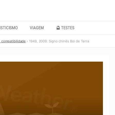
ISTICISMO
VIAGEM
🔮 TESTES
e compatibilidade
1949, 2009: Signo chinês Boi de Terra