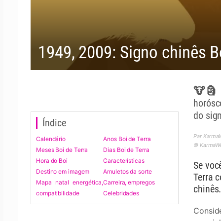
1949, 2009: Signo chinês B
🐮🗿 O
horósc
do sign
Índice
Par Karma
Calendário
Anos Boi de Terra
© KarmaWea
Meses Boi de Terra
Dias Boi de Terra
Hora do Boi
Características
Se voc
Destino em imagem
Amuletos da sorte
Terra 
Mapa natal energética,
Carreira, empregos
chinês
compatibilidade
Celebridades
Consid