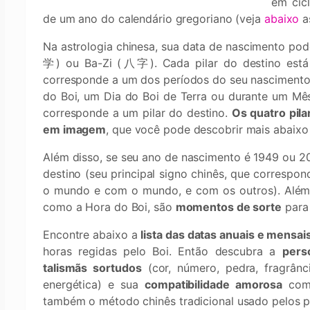
em cicl
de um ano do calendário gregoriano (veja
abaixo
as
Na astrologia chinesa, sua data de nascimento pod
学) ou Ba-Zi (八字). Cada pilar do destino está
corresponde a um dos períodos do seu nascimento 
do Boi, um Dia do Boi de Terra ou durante um Mê
corresponde a um pilar do destino.
Os quatro pil
em imagem
, que você pode descobrir mais abaixo
Além disso, se seu ano de nascimento é 1949 ou 200
destino (seu principal signo chinês, que correspo
o mundo e com o mundo, e com os outros). Além 
como a Hora do Boi, são
momentos de sorte
para
Encontre abaixo a
lista das datas anuais e mensai
horas regidas pelo Boi. Então descubra a
pers
talismãs sortudos
(cor, número, pedra, fragrânc
energética) e sua
compatibilidade amorosa
com 
também o método chinês tradicional usado pelos p