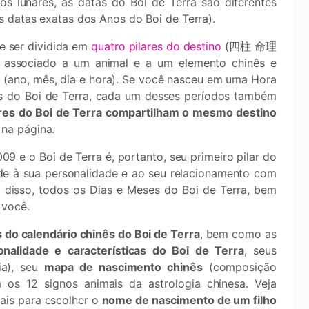
os lunares, as datas do Boi de Terra são diferentes
 datas exatas dos Anos do Boi de Terra).
e ser dividida em
quatro pilares do destino
(四柱 命理
 associado a um animal e a um elemento chinês e
(ano, mês, dia e hora). Se você nasceu em uma Hora
s do Boi de Terra, cada um desses períodos também
ares do Boi de Terra compartilham o mesmo destino
 na página.
9 e o Boi de Terra é, portanto, seu primeiro pilar do
nde à sua personalidade e ao seu relacionamento com
disso, todos os Dias e Meses do Boi de Terra, bem
 você.
s do calendário chinês do Boi de Terra
, bem como as
onalidade e características do Boi de Terra
, seus
ia), seu
mapa de nascimento chinês
(composição
os 12 signos animais da astrologia chinesa. Veja
ais para escolher o
nome de nascimento de um filho