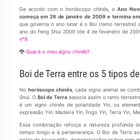
De acordo com o horóscopo chinês, o
Ano Nov
começa em 26 de janeiro de 2009 e termina em
que governa o ano lunar é o Boi (ramo terrestre) a
ano do Feng Shui 2009 (de 4 de fevereiro de 200
n°9
.
🐉
Qual é o meu signo chinês?
Boi de Terra entre os 5 tipos de
No
horóscopo chinês
, cada signo animal se com
Shui. O
Boi de Terra
associa assim o ramo terrestre
é um signo chinês de polaridade Yin, os elemen
expressão Yin: Madeira Yin, Fogo Yin, Terra Yin, Me
Essa combinação reforça a natureza profunda 
tempo longo e à perseverança. O Boi de Terra a
gosta de brusquidão, demonstrações inúteis nem 