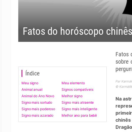
Fatos do horóscopo chinês
Fatos 
sobre 
pergun
Índice
Par Karma
Meu signo
Meu elemento
© KarmaWea
Animal anual
Signos compatíveis
Animal do Ano Novo
Melhor signo
Na astr
Signo mais sortudo
Signo mais atraente
repres
Signo mais poderoso
Signo mais inteligente
primei
Signo mais azarado
Melhor ano para bebê
chinês 
Dragão