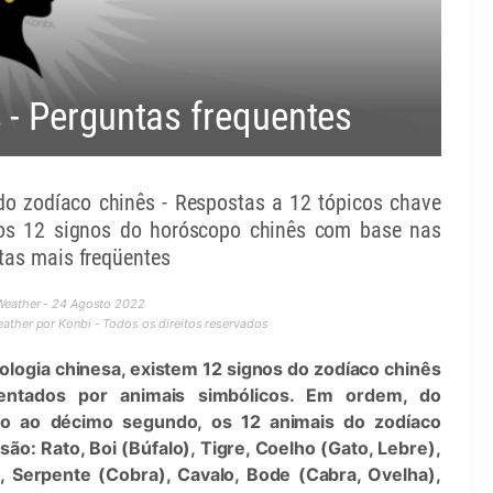
 - Perguntas frequentes
do zodíaco chinês - Respostas a 12 tópicos chave
os 12 signos do horóscopo chinês com base nas
tas mais freqüentes
Weather - 24 Agosto 2022
ther por Konbi - Todos os direitos reservados
ologia chinesa, existem 12 signos do zodíaco chinês
entados por animais simbólicos. Em ordem, do
ro ao décimo segundo, os 12 animais do zodíaco
são: Rato, Boi (Búfalo), Tigre, Coelho (Gato, Lebre),
, Serpente (Cobra), Cavalo, Bode (Cabra, Ovelha),