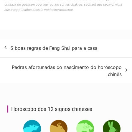
cristaux de guérison pour leur action sur les chakras, sachant que ceux-ci n'ont
aucuneapplication dans la médecine moderne.
Navegação
5 boas regras de Feng Shui para a casa
de
artigos
Pedras afortunadas do nascimento do horóscopo
chinês
Horóscopo dos 12 signos chineses