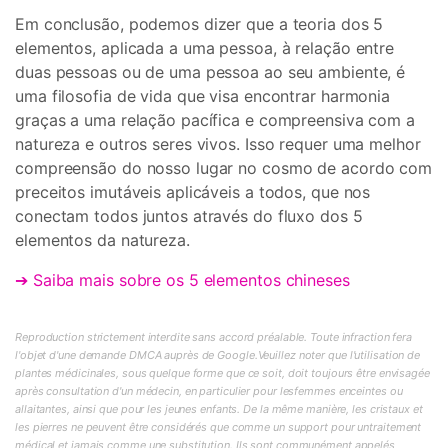
Em conclusão, podemos dizer que a teoria dos 5
elementos, aplicada a uma pessoa, à relação entre
duas pessoas ou de uma pessoa ao seu ambiente, é
uma filosofia de vida que visa encontrar harmonia
graças a uma relação pacífica e compreensiva com a
natureza e outros seres vivos. Isso requer uma melhor
compreensão do nosso lugar no cosmo de acordo com
preceitos imutáveis aplicáveis a todos, que nos
conectam todos juntos através do fluxo dos 5
elementos da natureza.
➔ Saiba mais sobre os 5 elementos chineses
Reproduction strictement interdite sans accord préalable. Toute infraction fera
l'objet d'une demande DMCA auprès de Google.Veuillez noter que l'utilisation de
plantes médicinales, sous quelque forme que ce soit, doit toujours être envisagée
après consultation d'un médecin, en particulier pour lesfemmes enceintes ou
allaitantes, ainsi que pour les jeunes enfants. De la même manière, les cristaux et
les pierres ne peuvent être considérés que comme un support pour untraitement
médical et jamais comme une substitution. Ils sont communément appelés