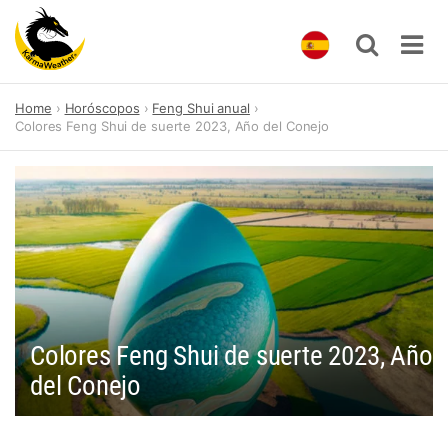
Skip
Home
Horóscopos
Feng Shui anual
to
Colores Feng Shui de suerte 2023, Año del Conejo
content
Colores Feng Shui de suerte 2023, Año
del Conejo