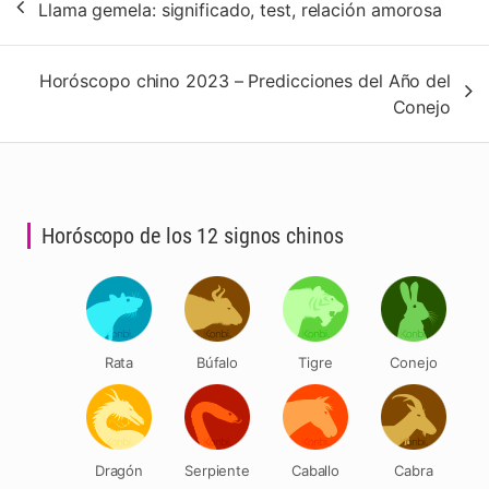
Llama gemela: significado, test, relación amorosa
de
entradas
Horóscopo chino 2023 – Predicciones del Año del
Conejo
Horóscopo de los 12 signos chinos
Rata
Búfalo
Tigre
Conejo
Dragón
Serpiente
Caballo
Cabra