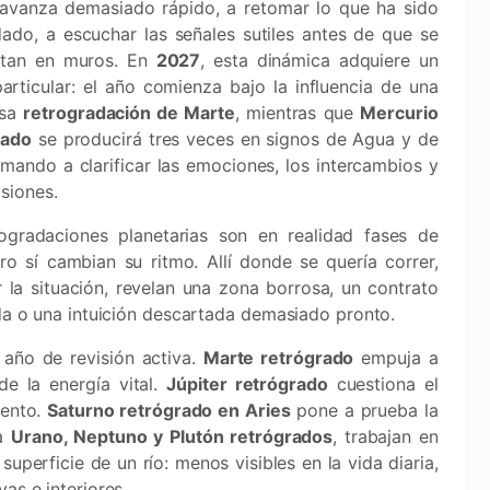
 avanza demasiado rápido, a retomar lo que ha sido
ado, a escuchar las señales sutiles antes de que se
rtan en muros. En
2027
, esta dinámica adquiere un
articular: el año comienza bajo la influencia de una
osa
retrogradación de Marte
, mientras que
Mercurio
rado
se producirá tres veces en signos de Agua y de
lamando a clarificar las emociones, los intercambios y
isiones.
ogradaciones planetarias son en realidad fases de
o sí cambian su ritmo. Allí donde se quería correr,
 la situación, revelan una zona borrosa, un contrato
ida o una intuición descartada demasiado pronto.
 año de revisión activa.
Marte retrógrado
empuja a
 de la energía vital.
Júpiter retrógrado
cuestiona el
iento.
Saturno retrógrado en Aries
pone a prueba la
 a
Urano, Neptuno y Plutón retrógrados
, trabajan en
perficie de un río: menos visibles en la vida diaria,
as e interiores.