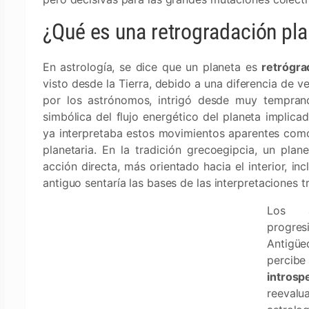
¿Qué es una retrogradación pla
En astrología, se dice que un planeta es
retrógra
visto desde la Tierra, debido a una diferencia de v
por los astrónomos, intrigó desde muy temprano
simbólica del flujo energético del planeta implica
ya interpretaba estos movimientos aparentes com
planetaria. En la tradición grecoegipcia, un pla
acción directa, más orientado hacia el interior, i
antiguo sentaría las bases de las interpretaciones t
Los a
progre
Antigüe
percib
introsp
reevalu