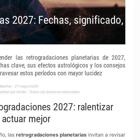
as 2027: Fechas, significado,
nder las retrogradaciones planetarias de 2027,
chas clave, sus efectos astrológicos y los consejos
travesar estos períodos con mayor lucidez
Weather - 27 mayo 2026
ther por Konbi - Todos los derechos reservados
ogradaciones 2027: ralentizar
 actuar mejor
ño, las
retrogradaciones planetarias
invitan a revisar