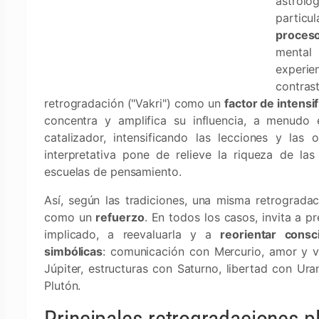
astrol
particu
proceso
mental
experi
contra
retrogradación ("Vakri") como un
factor de intensi
concentra y amplifica su influencia, a menudo
catalizador, intensificando las lecciones y las 
interpretativa pone de relieve la riqueza de las
escuelas de pensamiento.
Así, según las tradiciones, una misma retrograd
como un
refuerzo
. En todos los casos, invita a pr
implicado, a reevaluarla y a
reorientar cons
simbólicas
: comunicación con Mercurio, amor y v
Júpiter, estructuras con Saturno, libertad con Ur
Plutón.