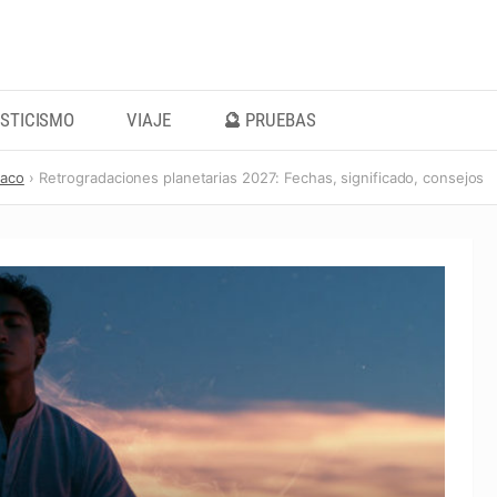
STICISMO
VIAJE
🔮 PRUEBAS
iaco
Retrogradaciones planetarias 2027: Fechas, significado, consejos