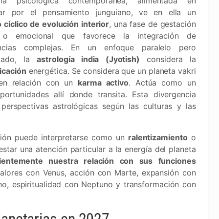
ogía psicológica contemporánea, alimentada en
lar por el pensamiento junguiano, ve en ella un
 cíclico de evolución interior
, una fase de gestación
 o emocional que favorece la integración de
encias complejas. En un enfoque paralelo pero
stado, la
astrología india (Jyotish)
considera la
ficación
energética. Se considera que un planeta vakri
 en relación con un
karma activo
. Actúa como un
oportunidades allí donde transita. Esta divergencia
 perspectivas astrológicas según las culturas y las
ación puede interpretarse como un
ralentizamiento
o
estar una atención particular a la energía del planeta
cientemente nuestra relación con sus funciones
alores con Venus, acción con Marte, expansión con
ano, espiritualidad con Neptuno y transformación con