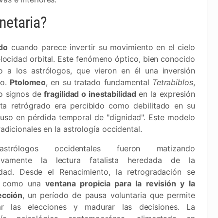
netaria?
do
cuando parece invertir su movimiento en el cielo
elocidad orbital. Este fenómeno óptico, bien conocido
 a los astrólogos, que vieron en él una inversión
do.
Ptolomeo
, en su tratado fundamental
Tetrabiblos
,
o signos de
fragilidad o inestabilidad
en la expresión
neta retrógrado era percibido como debilitado en su
ncluso en pérdida temporal de "dignidad". Este modelo
radicionales en la astrología occidental.
strólogos occidentales fueron matizando
sivamente la lectura fatalista heredada de la
dad. Desde el Renacimiento, la retrogradación se
e como una
ventana propicia para la revisión y la
ección
, un período de pausa voluntaria que permite
ar las elecciones y madurar las decisiones. La