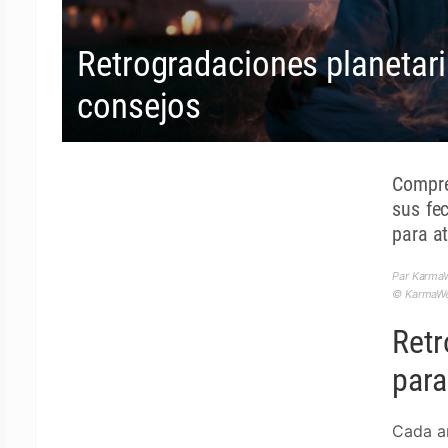
Retrogradaciones planetari
consejos
Compre
sus fe
para a
Par Karma
© KarmaWea
Retr
para
Cada a