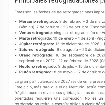
Principales retrogradaciones p
Estas son las fechas de las retrogradaciones impo
Mercurio retrógrado:
9 de febrero – 3 de marzo 
Géminis), 7 de octubre – 28 de octubre (Escorpio
Venus retrógrado:
ninguna retrogradación de V
Marte retrógrado:
10 de enero – 1 de abril (Virg
Júpiter retrógrado:
12 de diciembre de 2026 – 1
Saturno retrógrado:
9 de agosto – 23 de diciem
Urano retrógrado:
10 de septiembre de 2026
septiembre de 2027 – 12 de febrero de 2028 (G
Neptuno retrógrado:
9 de julio – 15 de diciembr
Plutón retrógrado:
8 de mayo – 17 de octubre d
La gran particularidad de 2027 reside en la prese
Este ciclo, más raro que el de Mercurio, actúa com
frágiles pueden revelar sus grietas; las iras demas
orientadas requieren una corrección. No es un 
retrógrado no retira la energía: obliga a elegir dónd