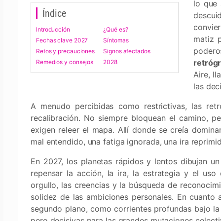
lo que
Índice
descuid
convie
Introducción
¿Qué es?
matiz p
Fechas clave 2027
Síntomas
poder
Retos y precauciones
Signos afectados
retróg
Remedios y consejos
2028
Aire, l
las dec
A menudo percibidas como restrictivas, las retr
recalibración. No siempre bloquean el camino, per
exigen releer el mapa. Allí donde se creía dominar
mal entendido, una fatiga ignorada, una ira reprim
En 2027, los planetas rápidos y lentos dibujan un
repensar la acción, la ira, la estrategia y el uso
orgullo, las creencias y la búsqueda de reconocim
solidez de las ambiciones personales. En cuanto
segundo plano, como corrientes profundas bajo la su
pero decisivas para las grandes mutaciones colectiv