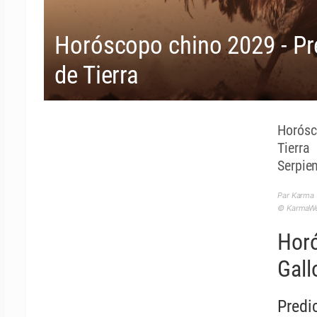
Horóscopo chino 2029 - Pre
de Tierra
Horósc
Tierra
Serpien
Par Karma
© KarmaWea
Horó
Gall
Predi