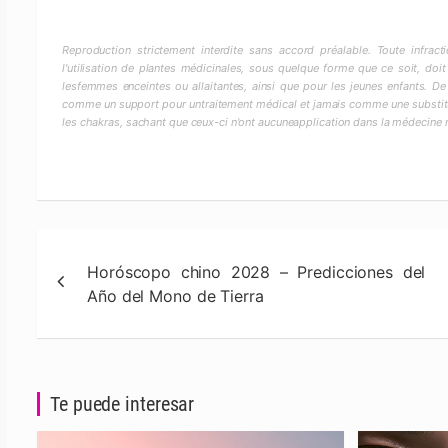
Reproduction strictement interdite sans accord préalable. Toute infra
l'utilisation de plantes médicinales, sous quelque forme que ce soit, doit
lesfemmes enceintes ou allaitantes, ainsi que pour les jeunes enfants. De
comme un support pour untraitement médical et jamais comme une substitut
les chakras, sachant que ceux-ci n'ont aucuneapplication dans la médecine
Navegación
Horóscopo chino 2028 – Predicciones del
de
Año del Mono de Tierra
entradas
Te puede interesar