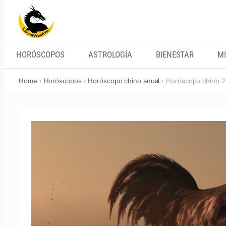
Skip
to
content
HORÓSCOPOS
ASTROLOGÍA
BIENESTAR
MI
Home
Horóscopos
Horóscopo chino anual
Horóscopo chino 20