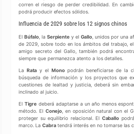
corren el riesgo de perder credibilidad. En camb
podrá producir efectos sólidos.
Influencia de 2029 sobre los 12 signos chinos
El
Búfalo
, la
Serpiente
y el
Gallo
, unidos por una a
de 2029, sobre todo en los ámbitos del trabajo, el 
amigo secreto del Gallo, también podrá encontra
siempre que permanezca atento a los detalles.
La
Rata
y el
Mono
podrán beneficiarse de la cla
búsqueda de información y los proyectos que ex
cuestiones de lealtad y justicia, deberá sin emb
inclinado al juicio.
El
Tigre
deberá adaptarse a un año menos espontá
método. El
Conejo
, en oposición natural con el G
proteger su equilibrio relacional. El
Caballo
podrá 
marco. La
Cabra
tendrá interés en no tomarse las 