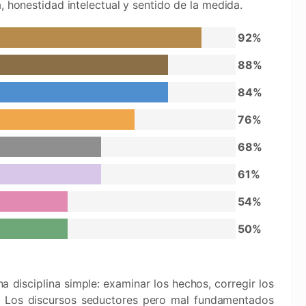
, honestidad intelectual y sentido de la medida.
92%
88%
84%
76%
68%
61%
54%
50%
 disciplina simple: examinar los hechos, corregir los
. Los discursos seductores pero mal fundamentados