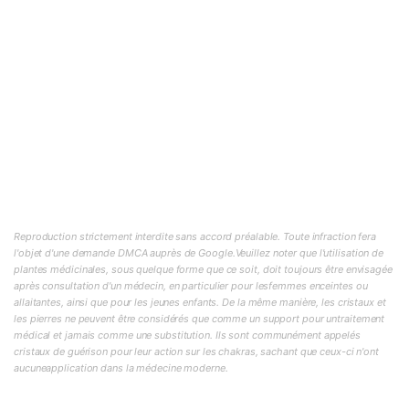
Reproduction strictement interdite sans accord préalable. Toute infraction fera
l'objet d'une demande DMCA auprès de Google.Veuillez noter que l'utilisation de
plantes médicinales, sous quelque forme que ce soit, doit toujours être envisagée
après consultation d'un médecin, en particulier pour lesfemmes enceintes ou
allaitantes, ainsi que pour les jeunes enfants. De la même manière, les cristaux et
les pierres ne peuvent être considérés que comme un support pour untraitement
médical et jamais comme une substitution. Ils sont communément appelés
cristaux de guérison pour leur action sur les chakras, sachant que ceux-ci n'ont
aucuneapplication dans la médecine moderne.