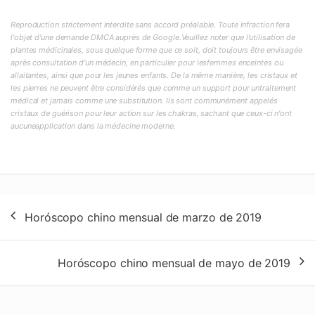
Reproduction strictement interdite sans accord préalable. Toute infraction fera
l'objet d'une demande DMCA auprès de Google.Veuillez noter que l'utilisation de
plantes médicinales, sous quelque forme que ce soit, doit toujours être envisagée
après consultation d'un médecin, en particulier pour lesfemmes enceintes ou
allaitantes, ainsi que pour les jeunes enfants. De la même manière, les cristaux et
les pierres ne peuvent être considérés que comme un support pour untraitement
médical et jamais comme une substitution. Ils sont communément appelés
cristaux de guérison pour leur action sur les chakras, sachant que ceux-ci n'ont
aucuneapplication dans la médecine moderne.
Navegación
Horóscopo chino mensual de marzo de 2019
de
entradas
Horóscopo chino mensual de mayo de 2019