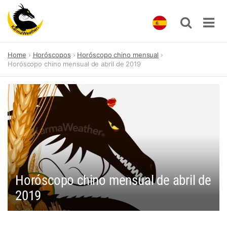
Skip
Home
Horóscopos
Horóscopo chino mensual
to
Horóscopo chino mensual de abril de 2019
content
Horóscopo chino mensual de abril de
2019