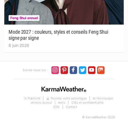
Feng Shui annuel
Mode 2027 : couleurs, styles et conseils Feng Shui
signe par signe
8 juin 2026
Suivez-nous sur :
🚀 Publicité
🔮 Trouvez votre astrologue
📅 Horoscope
chinois du jour
Amis
CGU et confidentialité
(EN)
Contact
© KarmaWeather 2026