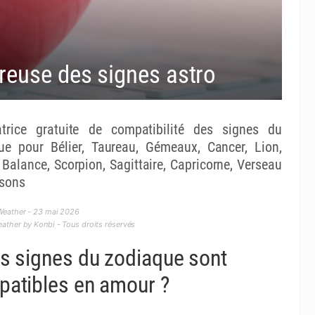
reuse des signes astro
atrice gratuite de compatibilité des signes du
ue pour Bélier, Taureau, Gémeaux, Cancer, Lion,
 Balance, Scorpion, Sagittaire, Capricorne, Verseau
ssons
Weather - 23 mai 2026
ther by Konbi - Tous droits réservés
s signes du zodiaque sont
atibles en amour ?