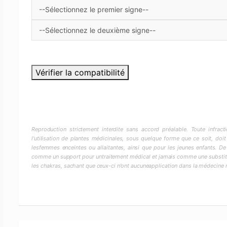
Vérifier la compatibilité
Reproduction strictement interdite sans accord préalable. Toute infra
l'utilisation de plantes médicinales, sous quelque forme que ce soit, doit
lesfemmes enceintes ou allaitantes, ainsi que pour les jeunes enfants. De
comme un support pour untraitement médical et jamais comme une substitut
les chakras, sachant que ceux-ci n'ont aucuneapplication dans la médecine