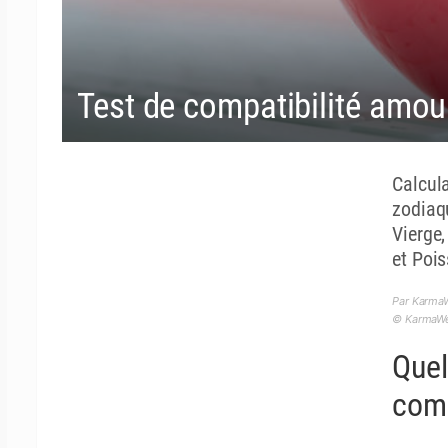
Test de compatibilité amou
Calcul
zodiaq
Vierge,
et Poi
Par Karma
© KarmaWea
Quel
comp