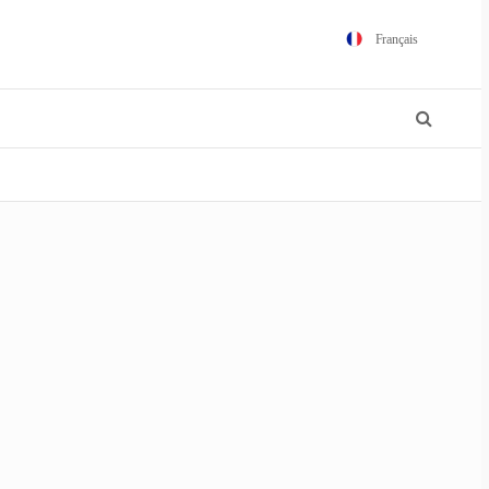
Français
English
Español
Português
Polski
日本語