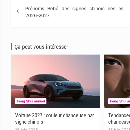
Navigation
Prénoms Bébé des signes chinois nés en
de
2026-2027
l’article
Ça peut vous intéresser
Feng Shui annuel
Feng Shui a
Voiture 2027 : couleur chanceuse par
Tendances
signe chinois
chanceuse
15 juin 2026
15 juin 202