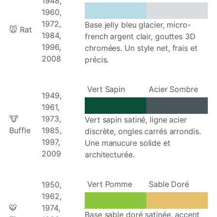
1948,
1960,
1972,
Base jelly bleu glacier, micro-
🐭 Rat
1984,
french argent clair, gouttes 3D
1996,
chromées. Un style net, frais et
2008
précis.
Vert Sapin
Acier Sombre
1949,
1961,
🐮
1973,
Vert sapin satiné, ligne acier
Buffle
1985,
discrète, ongles carrés arrondis.
1997,
Une manucure solide et
2009
architecturée.
Vert Pomme
Sable Doré
1950,
1962,
🐯
1974,
Base sable doré satinée, accent