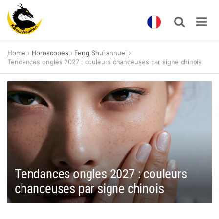
Skip
Home
Horoscopes
Feng Shui annuel
to
Tendances ongles 2027 : couleurs chanceuses par signe chinois
content
Tendances ongles 2027 : couleurs
chanceuses par signe chinois