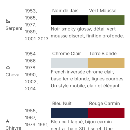
Noir de Jais
Vert Mousse
1953,
1965,
🐍
1977,
Serpent
Noir smoky glossy, détail vert
1989,
mousse discret, finition profonde.
2001, 2013
Chrome Clair
Terre Blonde
1954,
1966,
🐴
1978,
French inversée chrome clair,
Cheval
1990,
base terre blonde, lignes courbes.
2002,
Un style mobile, clair et élégant.
2014
Bleu Nuit
Rouge Carmin
1955,
1967,
🐐
Bleu nuit laqué, bijou carmin
1979, 1991,
Chèvre
central, halo 3D discret. Une