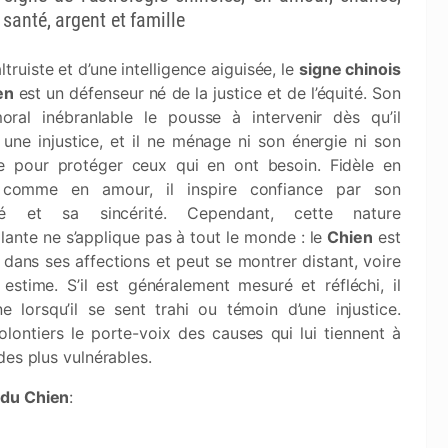
, santé, argent et famille
ltruiste et d’une intelligence aiguisée, le
signe chinois
en
est un défenseur né de la justice et de l’équité. Son
oral inébranlable le pousse à intervenir dès qu’il
 une injustice, et il ne ménage ni son énergie ni son
e pour protéger ceux qui en ont besoin. Fidèle en
 comme en amour, il inspire confiance par son
ité et sa sincérité. Cependant, cette nature
llante ne s’applique pas à tout le monde : le
Chien
est
f dans ses affections et peut se montrer distant, voire
stime. S’il est généralement mesuré et réfléchi, il
e lorsqu’il se sent trahi ou témoin d’une injustice.
olontiers le porte-voix des causes qui lui tiennent à
des plus vulnérables.
 du Chien
: