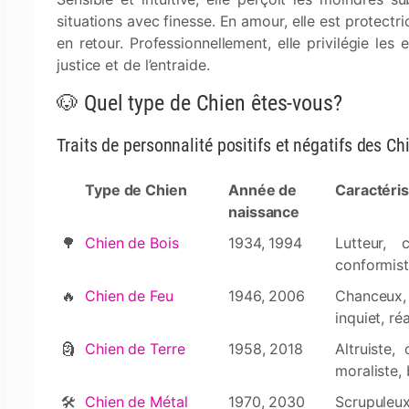
situations avec finesse. En amour, elle est protectr
en retour. Professionnellement, elle privilégie le
justice et de l’entraide.
🐶 Quel type de Chien êtes-vous?
Traits de personnalité positifs et négatifs des Ch
Type de Chien
Année de
Caractéri
naissance
🌳
Chien de Bois
1934, 1994
Lutteur, 
conformiste
🔥
Chien de Feu
1946, 2006
Chanceux, 
inquiet, réa
🗿
Chien de Terre
1958, 2018
Altruiste,
moraliste, 
🛠
Chien de Métal
1970, 2030
Scrupuleux