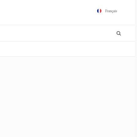
Français
English
Español
Português
Polski
日本語