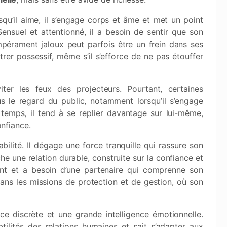
squ’il aime, il s’engage corps et âme et met un point
ensuel et attentionné, il a besoin de sentir que son
pérament jaloux peut parfois être un frein dans ses
trer possessif, même s’il s’efforce de ne pas étouffer
ter les feux des projecteurs. Pourtant, certaines
s le regard du public, notamment lorsqu’il s’engage
temps, il tend à se replier davantage sur lui-même,
onfiance.
iabilité. Il dégage une force tranquille qui rassure son
che une relation durable, construite sur la confiance et
eant et a besoin d’une partenaire qui comprenne son
 dans les missions de protection et de gestion, où son
e discrète et une grande intelligence émotionnelle.
btilités des relations humaines et sait s’adapter aux