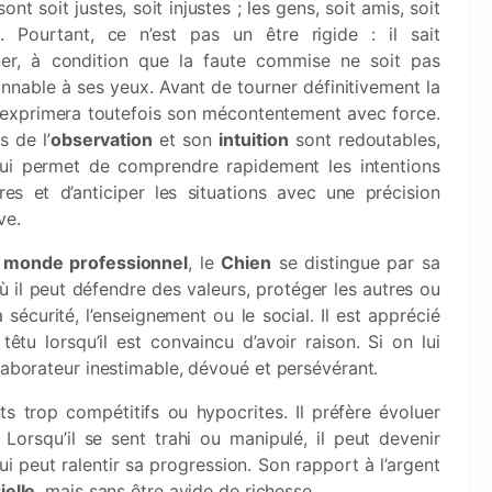
ont soit justes, soit injustes ; les gens, soit amis, soit
. Pourtant, ce n’est pas un être rigide : il sait
er, à condition que la faute commise ne soit pas
nnable à ses yeux. Avant de tourner définitivement la
l exprimera toutefois son mécontentement avec force.
s de l’
observation
et son
intuition
sont redoutables,
lui permet de comprendre rapidement les intentions
res et d’anticiper les situations avec une précision
ve.
e
monde professionnel
, le
Chien
se distingue par sa
où il peut défendre des valeurs, protéger les autres ou
sécurité, l’enseignement ou le social. Il est apprécié
têtu lorsqu’il est convaincu d’avoir raison. Si on lui
laborateur inestimable, dévoué et persévérant.
s trop compétitifs ou hypocrites. Il préfère évoluer
Lorsqu’il se sent trahi ou manipulé, il peut devenir
 peut ralentir sa progression. Son rapport à l’argent
ielle
, mais sans être avide de richesse.