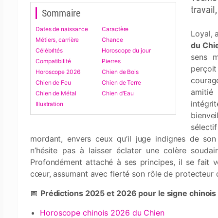
travail
Sommaire
Dates de naissance
Caractère
Loyal, a
Métiers, carrière
Chance
du Chi
Célébrités
Horoscope du jour
sens m
Compatibilité
Pierres
perçoit
Horoscope 2026
Chien de Bois
courag
Chien de Feu
Chien de Terre
amitié
Chien de Métal
Chien d'Eau
intégr
Illustration
bienvei
sélecti
mordant, envers ceux qu’il juge indignes de son e
n’hésite pas à laisser éclater une colère soudain
Profondément attaché à ses principes, il se fait v
cœur, assumant avec fierté son rôle de protecteur 
📅
Prédictions 2025 et 2026 pour le signe chinois
Horoscope chinois 2026 du Chien