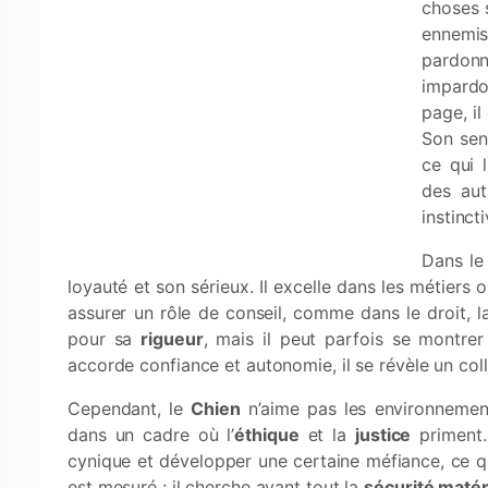
choses s
ennemis
pardonn
impardo
page, i
Son sen
ce qui 
des aut
instincti
Dans l
loyauté et son sérieux. Il excelle dans les métiers 
assurer un rôle de conseil, comme dans le droit, la 
pour sa
rigueur
, mais il peut parfois se montrer 
accorde confiance et autonomie, il se révèle un col
Cependant, le
Chien
n’aime pas les environnement
dans un cadre où l’
éthique
et la
justice
priment. 
cynique et développer une certaine méfiance, ce qui
est mesuré : il cherche avant tout la
sécurité matér