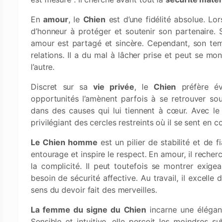
En
amour
, le
Chien
est d’une fidélité absolue. Lor
d’honneur à protéger et soutenir son partenaire. S
amour est partagé et sincère. Cependant, son tem
relations. Il a du mal à lâcher prise et peut se mon
l’autre.
Discret sur sa
vie privée
, le
Chien
préfère évi
opportunités l’amènent parfois à se retrouver sou
dans des causes qui lui tiennent à cœur. Avec le 
privilégiant des cercles restreints où il se sent en c
Le Chien homme
est un pilier de stabilité et de f
entourage et inspire le respect. En amour, il recher
la complicité. Il peut toutefois se montrer exig
besoin de sécurité affective. Au travail, il excelle
sens du devoir fait des merveilles.
La femme du signe du Chien
incarne une éléganc
Sensible et intuitive, elle perçoit les moindres su