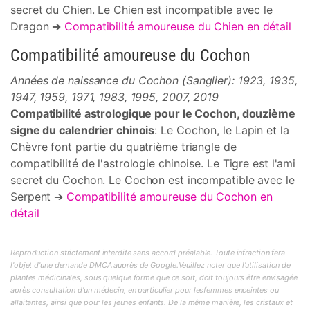
secret du Chien. Le Chien est incompatible avec le
Dragon ➔
Compatibilité amoureuse du Chien en détail
Compatibilité amoureuse du Cochon
Années de naissance du Cochon (Sanglier): 1923, 1935,
1947, 1959, 1971, 1983, 1995, 2007, 2019
Compatibilité astrologique pour le Cochon, douzième
signe du calendrier chinois
: Le Cochon, le Lapin et la
Chèvre font partie du quatrième triangle de
compatibilité de l'astrologie chinoise. Le Tigre est l'ami
secret du Cochon. Le Cochon est incompatible avec le
Serpent ➔
Compatibilité amoureuse du Cochon en
détail
Reproduction strictement interdite sans accord préalable. Toute infraction fera
l'objet d'une demande DMCA auprès de Google.Veuillez noter que l'utilisation de
plantes médicinales, sous quelque forme que ce soit, doit toujours être envisagée
après consultation d'un médecin, en particulier pour lesfemmes enceintes ou
allaitantes, ainsi que pour les jeunes enfants. De la même manière, les cristaux et