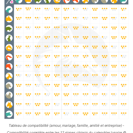
Tableau de compatibilité (amour, mariage, famille, amitié et entreprise) -
Compatibilité complète entre les 12 signes chinois du calendrier lunaire ©