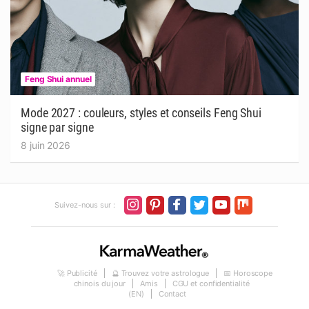
Feng Shui annuel
Mode 2027 : couleurs, styles et conseils Feng Shui
signe par signe
8 juin 2026
Suivez-nous sur :
🚀 Publicité
🔮 Trouvez votre astrologue
📅 Horoscope
chinois du jour
Amis
CGU et confidentialité
(EN)
Contact