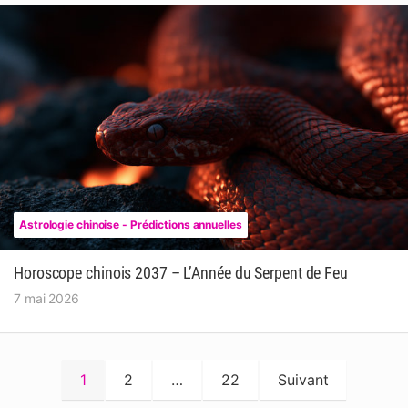
Astrologie chinoise - Prédictions annuelles
Horoscope chinois 2037 – L’Année du Serpent de Feu
7 mai 2026
Pagination
1
2
…
22
Suivant
des