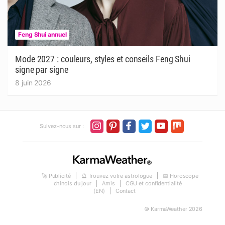
Feng Shui annuel
Mode 2027 : couleurs, styles et conseils Feng Shui
signe par signe
8 juin 2026
Suivez-nous sur :
🚀 Publicité
🔮 Trouvez votre astrologue
📅 Horoscope
chinois du jour
Amis
CGU et confidentialité
(EN)
Contact
© KarmaWeather 2026