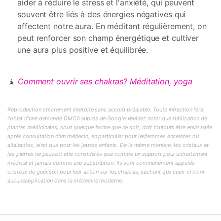
aider à réduire le stress et l'anxiété, qui peuvent
souvent être liés à des énergies négatives qui
affectent notre aura. En méditant régulièrement, on
peut renforcer son champ énergétique et cultiver
une aura plus positive et équilibrée.
🧘
Comment ouvrir ses chakras? Méditation, yoga
Reproduction strictement interdite sans accord préalable. Toute infraction fera
l'objet d'une demande DMCA auprès de Google.Veuillez noter que l'utilisation de
plantes médicinales, sous quelque forme que ce soit, doit toujours être envisagée
après consultation d'un médecin, en particulier pour lesfemmes enceintes ou
allaitantes, ainsi que pour les jeunes enfants. De la même manière, les cristaux et
les pierres ne peuvent être considérés que comme un support pour untraitement
médical et jamais comme une substitution. Ils sont communément appelés
cristaux de guérison pour leur action sur les chakras, sachant que ceux-ci n'ont
aucuneapplication dans la médecine moderne.