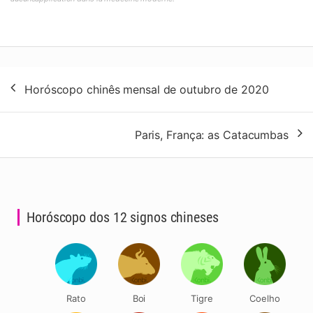
Navegação
Horóscopo chinês mensal de outubro de 2020
de
artigos
Paris, França: as Catacumbas
Horóscopo dos 12 signos chineses
Rato
Boi
Tigre
Coelho