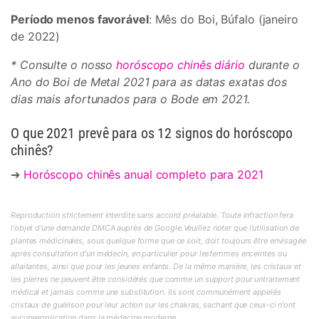
Período menos favorável
: Mês do Boi, Búfalo (janeiro
de 2022)
* Consulte o nosso
horóscopo chinês diário
durante o
Ano do Boi de Metal 2021 para as datas exatas dos
dias mais afortunados para o Bode em 2021.
O que 2021 prevê para os 12 signos do horóscopo
chinês?
➔
Horóscopo chinês anual completo para 2021
Reproduction strictement interdite sans accord préalable. Toute infraction fera
l'objet d'une demande DMCA auprès de Google.Veuillez noter que l'utilisation de
plantes médicinales, sous quelque forme que ce soit, doit toujours être envisagée
après consultation d'un médecin, en particulier pour lesfemmes enceintes ou
allaitantes, ainsi que pour les jeunes enfants. De la même manière, les cristaux et
les pierres ne peuvent être considérés que comme un support pour untraitement
médical et jamais comme une substitution. Ils sont communément appelés
cristaux de guérison pour leur action sur les chakras, sachant que ceux-ci n'ont
aucuneapplication dans la médecine moderne.