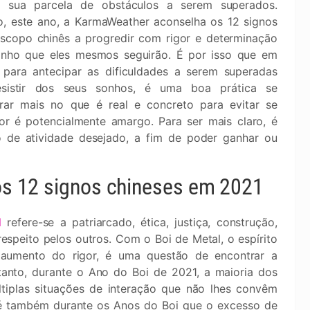
, sua parcela de obstáculos a serem superados.
o, este ano, a KarmaWeather aconselha os 12 signos
scopo chinês a progredir com rigor e determinação
nho que eles mesmos seguirão. É por isso que em
 para antecipar as dificuldades a serem superadas
sistir dos seus sonhos, é uma boa prática se
rar mais no que é real e concreto para evitar se
or é potencialmente amargo. Para ser mais claro, é
o de atividade desejado, a fim de poder ganhar ou
 os 12 signos chineses em 2021
l
refere-se a patriarcado, ética, justiça, construção,
 respeito pelos outros. Com o Boi de Metal, o espírito
 aumento do rigor, é uma questão de encontrar a
tanto, durante o Ano do Boi de 2021, a maioria dos
tiplas situações de interação que não lhes convêm
 é também durante os Anos do Boi que o excesso de