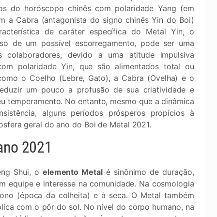
gnos do horóscopo chinês com polaridade Yang (em
m a Cabra (antagonista do signo chinês Yin do Boi)
acterística de caráter específica do Metal Yin, o
aso de um possível escorregamento, pode ser uma
colaboradores, devido a uma atitude impulsiva
com polaridade Yin, que são alimentados total ou
como o Coelho (Lebre, Gato), a Cabra (Ovelha) e o
reduzir um pouco a profusão de sua criatividade e
seu temperamento. No entanto, mesmo que a dinâmica
istência, alguns períodos prósperos propícios à
osfera geral do ano do Boi de Metal 2021.
 ano 2021
eng Shui, o
elemento Metal
é sinônimo de duração,
em equipe e interesse na comunidade. Na cosmologia
tono (época da colheita) e à seca. O Metal também
lica com o pôr do sol. No nível do corpo humano, na