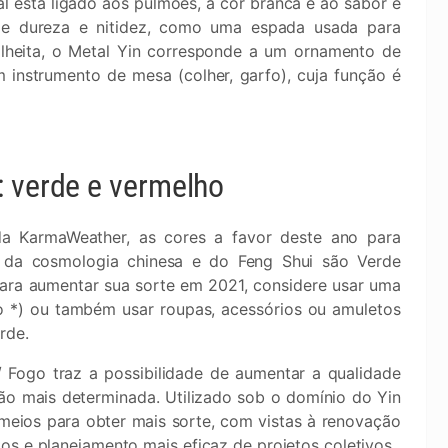
l está ligado aos pulmões, à cor branca e ao sabor e
de dureza e nitidez, como uma espada usada para
olheita, o Metal Yin corresponde a um ornamento de
instrumento de mesa (colher, garfo), cuja função é
: verde e vermelho
a KarmaWeather, as cores a favor deste ano para
s da cosmologia chinesa e do Feng Shui são Verde
ara aumentar sua sorte em 2021, considere usar uma
 *) ou também usar roupas, acessórios ou amuletos
rde.
/ Fogo traz a possibilidade de aumentar a qualidade
ão mais determinada. Utilizado sob o domínio do Yin
meios para obter mais sorte, com vistas à renovação
os e planejamento mais eficaz de projetos coletivos.