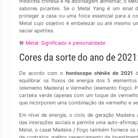
medicina chinesa e na abordagem alimentar, o Meta
sabores picantes. Se o Metal Yang é um sinal 
proteger a casa ou uma foice essencial para a c
Metal cujo objetivo é embelezar ou até mesmo um 
saciar apetites.
🛠
Metal: Significado e personalidade
Cores da sorte do ano de 2021
De acordo com o
horóscopo chinês de 2021
d
equilibrar os fluxos de energia dos 5 elemento
(elemento Madeira) e Vermelho (elemento Fogo). P
carteira verde (apenas com um toque de vermelho
que incorporem uma combinação de vermelho e ve
Em nível de energia, o ciclo de geração Madeira 
das interações sociais e permite uma auto-afirmaç
Metal, o casal Madeira / Fogo também fornece os 
de contratos, melhor gerenciamento de investiment