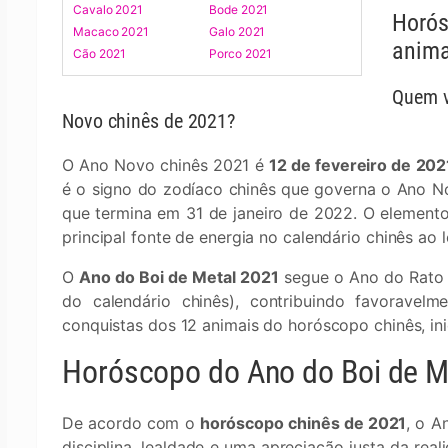
Cavalo 2021
Bode 2021
Horós
Macaco 2021
Galo 2021
anima
Cão 2021
Porco 2021
Quem v
Novo chinês de 2021?
O Ano Novo chinês 2021 é
12 de fevereiro de 202
é o signo do zodíaco chinês que governa o Ano No
que termina em 31 de janeiro de 2022. O element
principal fonte de energia no calendário chinês ao 
O
Ano do Boi de Metal 2021
segue o Ano do Rato d
do calendário chinês), contribuindo favoravelm
conquistas dos 12 animais do horóscopo chinês, in
Horóscopo do Ano do Boi de Me
De acordo com o
horóscopo chinês de 2021
, o A
disciplina, lealdade e uma apreciação justa da rea