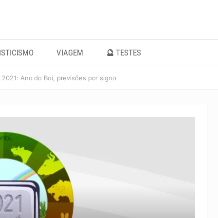
ISTICISMO
VIAGEM
🔮 TESTES
2021: Ano do Boi, previsões por signo