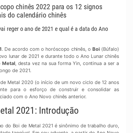
copo chinês 2022 para os 12 signos
is do calendário chinês
ai reger o ano de 2021 e qual é a data do Ano
1
. De acordo com o horóscopo chinês, o
Boi
(Búfalo)
vo lunar de 2021 e durante todo o Ano Lunar chinês
o
Metal
, desta vez na sua forma Yin, continua a ser a
longo de 2021.
e Metal 2020 (o início de um novo ciclo de 12 anos
ente para o esforço de construir e consolidar as
iciado com o Ano Novo chinês anterior.
tal 2021: Introdução
no do Boi de Metal 2021 é sinônimo de trabalho duro,
lidade tangível. Em seu advento, a partir do Ano Novo