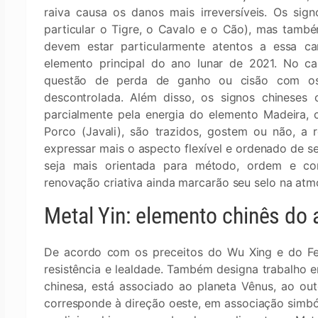
raiva causa os danos mais irreversíveis. Os si
particular o Tigre, o Cavalo e o Cão), mas també
devem estar particularmente atentos a essa car
elemento principal do ano lunar de 2021. No c
questão de perda de ganho ou cisão com os 
descontrolada. Além disso, os signos chineses 
parcialmente pela energia do elemento Madeira, 
Porco (Javali), são trazidos, gostem ou não, a 
expressar mais o aspecto flexível e ordenado de 
seja mais orientada para método, ordem e cons
renovação criativa ainda marcarão seu selo na atm
Metal Yin: elemento chinês do
De acordo com os preceitos do Wu Xing e do F
resistência e lealdade. Também designa trabalho 
chinesa, está associado ao planeta Vênus, ao ou
corresponde à direção oeste, em associação simbó