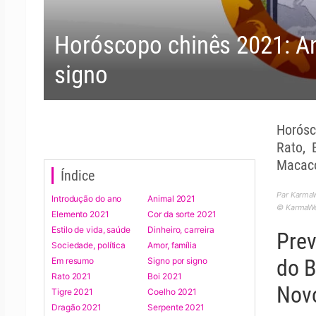
Horóscopo chinês 2021: An
signo
Horósc
Rato, 
Macaco
Índice
Par KarmaW
Introdução do ano
Animal 2021
© KarmaWea
Elemento 2021
Cor da sorte 2021
Estilo de vida, saúde
Dinheiro, carreira
Prev
Sociedade, política
Amor, família
do B
Em resumo
Signo por signo
Rato 2021
Boi 2021
Nov
Tigre 2021
Coelho 2021
Dragão 2021
Serpente 2021