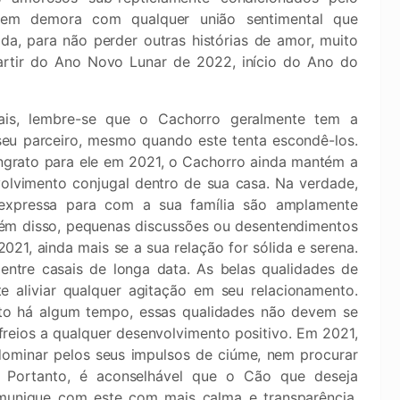
sem demora com qualquer união sentimental que
da, para não perder outras histórias de amor, muito
partir do Ano Novo Lunar de 2022, início do Ano do
is, lembre-se que o Cachorro geralmente tem a
seu parceiro, mesmo quando este tenta escondê-los.
ngrato para ele em 2021, o Cachorro ainda mantém a
volvimento conjugal dentro de sua casa. Na verdade,
expressa para com a sua família são amplamente
Além disso, pequenas discussões ou desentendimentos
021, ainda mais se a sua relação for sólida e serena.
ntre casais de longa data. As belas qualidades de
e aliviar qualquer agitação em seu relacionamento.
ito há algum tempo, essas qualidades não devem se
reios a qualquer desenvolvimento positivo. Em 2021,
dominar pelos seus impulsos de ciúme, nem procurar
 Portanto, é aconselhável que o Cão que deseja
munique com este com mais calma e transparência,