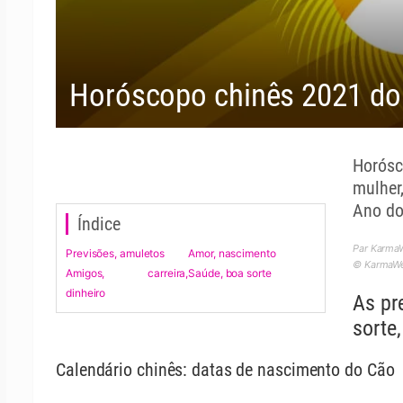
Horóscopo chinês 2021 do
Horósc
mulher
Ano do
Índice
Par Karma
Previsões, amuletos
Amor, nascimento
© KarmaWea
Amigos, carreira,
Saúde, boa sorte
dinheiro
As pr
sorte,
Calendário chinês: datas de nascimento do Cão