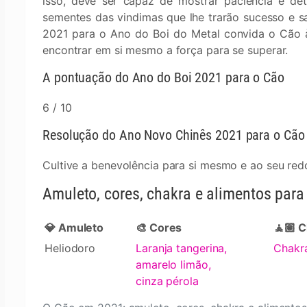
isso, deve ser capaz de mostrar paciência e de
sementes das vindimas que lhe trarão sucesso e s
2021 para o Ano do Boi do Metal convida o Cão à
encontrar em si mesmo a força para se superar.
A pontuação do Ano do Boi 2021 para o Cão
6 / 10
Resolução do Ano Novo Chinês 2021 para o Cão
Cultive a benevolência para si mesmo e ao seu red
Amuleto, cores, chakra e alimentos par
💎 Amuleto
🎨 Cores
🧘🏽 
Heliodoro
Laranja tangerina,
Chakra
amarelo limão,
cinza pérola