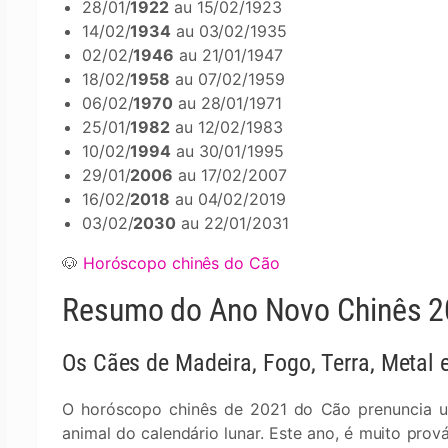
28/01/
1922
au 15/02/1923
14/02/
1934
au 03/02/1935
02/02/
1946
au 21/01/1947
18/02/
1958
au 07/02/1959
06/02/
1970
au 28/01/1971
25/01/
1982
au 12/02/1983
10/02/
1994
au 30/01/1995
29/01/
2006
au 17/02/2007
16/02/
2018
au 04/02/2019
03/02/
2030
au 22/01/2031
🐶
Horóscopo chinês do Cão
Resumo do Ano Novo Chinês 2
Os Cães de Madeira, Fogo, Terra, Metal
O horóscopo chinês de 2021 do Cão prenuncia um
animal do calendário lunar. Este ano, é muito prov