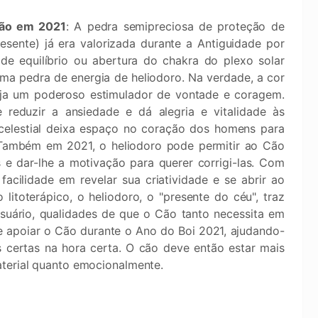
s
Cão em 2021
: A pedra semipreciosa de proteção de
resente) já era valorizada durante a Antiguidade por
 de equilíbrio ou abertura do chakra do plexo solar
ma pedra de energia de heliodoro. Na verdade, a cor
eja um poderoso estimulador de vontade e coragem.
e reduzir a ansiedade e dá alegria e vitalidade às
 celestial deixa espaço no coração dos homens para
 Também em 2021, o heliodoro pode permitir ao Cão
 e dar-lhe a motivação para querer corrigi-las. Com
acilidade em revelar sua criatividade e se abrir ao
litoterápico, o heliodoro, o "presente do céu", traz
usuário, qualidades de que o Cão tanto necessita em
e apoiar o Cão durante o Ano do Boi 2021, ajudando-
 certas na hora certa. O cão deve então estar mais
aterial quanto emocionalmente.