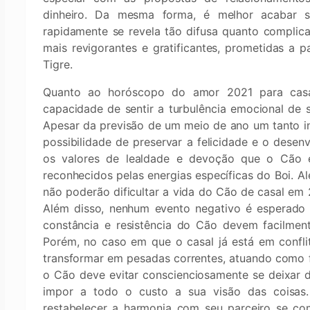
dinheiro. Da mesma forma, é melhor acabar 
rapidamente se revela tão difusa quanto complica
mais revigorantes e gratificantes, prometidas a 
Tigre.
Quanto ao horóscopo do amor 2021 para casa
capacidade de sentir a turbulência emocional de 
Apesar da previsão de um meio de ano um tanto i
possibilidade de preservar a felicidade e o desen
os valores de lealdade e devoção que o Cão 
reconhecidos pelas energias específicas do Boi. 
não poderão dificultar a vida do Cão de casal em 2
Além disso, nenhum evento negativo é esperado e
constância e resistência do Cão devem facilment
Porém, no caso em que o casal já está em confl
transformar em pesadas correntes, atuando como f
o Cão deve evitar conscienciosamente se deixar 
impor a todo o custo a sua visão das coisas.
restabelecer a harmonia com seu parceiro se co