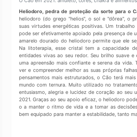
O Cão em 2021: amuleto, cores, chakra e alimento
Heliodoro, pedra de proteção da sorte para o 
heliodoro (do grego "helios", o sol e "dôrea", o p
suas virtudes energéticas positivas. Um trabalho
pode ser efetivamente apoiado pela presença de u
amarelo dourado do heliodoro permite que ele s
Na litoterapia, esse cristal tem a capacidade d
entidades vivas ao seu redor. Seu brilho suave e
uma apreensão mais confiante e serena da vida.
ver e compreender melhor as suas próprias falhas
pensamentos mais estruturados, o Cão terá mais f
mundo com ternura. Muito utilizado no tratamento 
entusiasmo, alegria e lucidez de coração ao seu 
2021. Graças ao seu apoio eficaz, o heliodoro pod
o a manter o ritmo de vida e a tomar as decisões
bem equipado para manter a estabilidade, tanto m