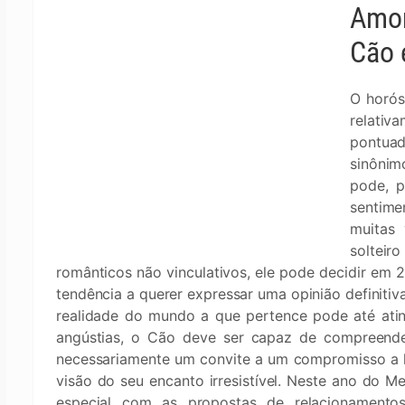
Amor
Cão 
O horós
relati
pontua
sinônim
pode, p
sentim
muitas
solteir
românticos não vinculativos, ele pode decidir em 2
tendência a querer expressar uma opinião definitiva
realidade do mundo a que pertence pode até atin
angústias, o Cão deve ser capaz de compreende
necessariamente um convite a um compromisso a l
visão do seu encanto irresistível. Neste ano do M
especial com as propostas de relacionamentos