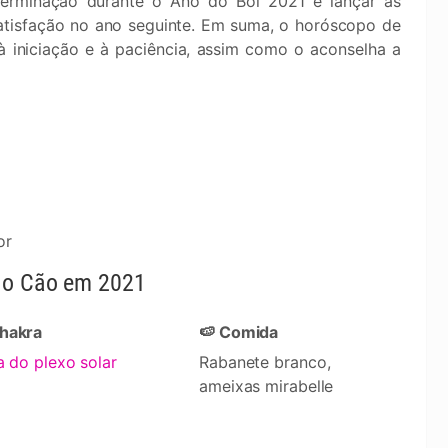
terminação durante o Ano do Boi 2021 e lançar as
atisfação no ano seguinte. Em suma, o horóscopo de
 iniciação e à paciência, assim como o aconselha a
or
a o Cão em 2021
Chakra
🍉 Comida
 do plexo solar
Rabanete branco,
ameixas mirabelle