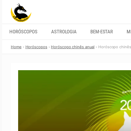
Skip
to
content
HORÓSCOPOS
ASTROLOGIA
BEM-ESTAR
M
Home
Horóscopos
Horóscopo chinês anual
Horóscopo chinês