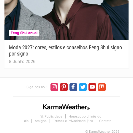
Feng Shui anual
Moda 2027: cores, estilos e conselhos Feng Shui signo
por signo
8 Junho 2026
Siga-nos no :
🚀 Publicidade
Horóscopo chinês do
dia
Amigos
Termos e Privacidade (EN)
Contato
© KarmaWeather 2026