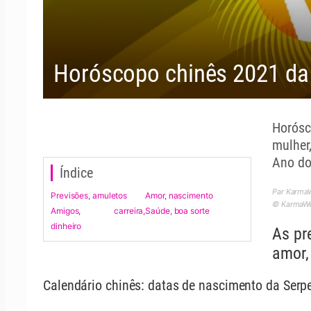
Horóscopo chinês 2021 da 
Horósc
mulher
Ano do
Índice
Par Karma
Previsões, amuletos
Amor, nascimento
© KarmaWea
Amigos, carreira,
Saúde, boa sorte
dinheiro
As pr
amor, 
Calendário chinês: datas de nascimento da Serp