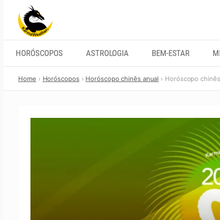
Skip
to
content
HORÓSCOPOS
ASTROLOGIA
BEM-ESTAR
M
Home
Horóscopos
Horóscopo chinês anual
Horóscopo chinês