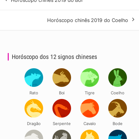
Horóscopo chinês 2019 do Boi
de
artigos
Horóscopo chinês 2019 do Coelho
Horóscopo dos 12 signos chineses
Rato
Boi
Tigre
Coelho
Dragão
Serpente
Cavalo
Bode