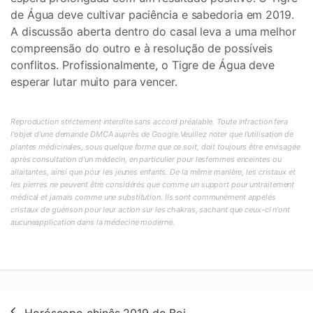
de Água deve cultivar paciência e sabedoria em 2019.
A discussão aberta dentro do casal leva a uma melhor
compreensão do outro e à resolução de possíveis
conflitos. Profissionalmente, o Tigre de Água deve
esperar lutar muito para vencer.
Reproduction strictement interdite sans accord préalable. Toute infraction fera
l'objet d'une demande DMCA auprès de Google.Veuillez noter que l'utilisation de
plantes médicinales, sous quelque forme que ce soit, doit toujours être envisagée
après consultation d'un médecin, en particulier pour lesfemmes enceintes ou
allaitantes, ainsi que pour les jeunes enfants. De la même manière, les cristaux et
les pierres ne peuvent être considérés que comme un support pour untraitement
médical et jamais comme une substitution. Ils sont communément appelés
cristaux de guérison pour leur action sur les chakras, sachant que ceux-ci n'ont
aucuneapplication dans la médecine moderne.
Navegação