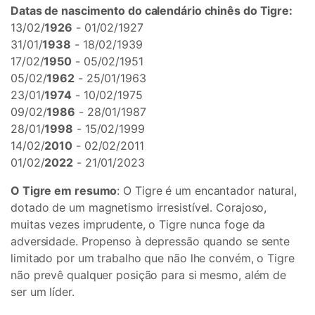
Datas de nascimento do calendário chinês do Tigre:
13/02/
1926
- 01/02/1927
31/01/
1938
- 18/02/1939
17/02/
1950
- 05/02/1951
05/02/
1962
- 25/01/1963
23/01/
1974
- 10/02/1975
09/02/
1986
- 28/01/1987
28/01/
1998
- 15/02/1999
14/02/
2010
- 02/02/2011
01/02/
2022
- 21/01/2023
O Tigre em resumo
: O Tigre é um encantador natural,
dotado de um magnetismo irresistível. Corajoso,
muitas vezes imprudente, o Tigre nunca foge da
adversidade. Propenso à depressão quando se sente
limitado por um trabalho que não lhe convém, o Tigre
não prevê qualquer posição para si mesmo, além de
ser um líder.