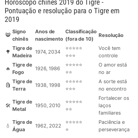
Horóscopo chinês 2019 do Tigre -
Pontuação e resolução para o Tigre em
2019
Signo
Anos de
Classificação
🐯
Resolução
chinês
nascimento
(fora de 10)
Tigre de
⭐⭐⭐⭐⭐
Você tem
🌳
1974, 2034
Madeira
⭐⭐⭐
controle
Tigre de
⭐⭐⭐⭐⭐
O amor está
🔥
1926, 1986
Fogo
⭐⭐
no ar
Tigre de
⭐⭐⭐⭐⭐
A sorte está
🗿
1938, 1998
Terra
⭐⭐⭐
no encontro
Fortalecer os
Tigre de
⭐⭐⭐⭐⭐
🛠
1950, 2010
laços
Metal
⭐⭐
familiares
Tigre de
⭐⭐⭐⭐⭐
Paciência e
💧
1962, 2022
Água
⭐
perseverança