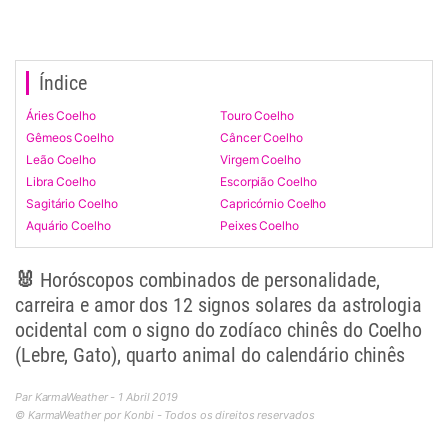
Índice
Áries Coelho
Touro Coelho
Gêmeos Coelho
Câncer Coelho
Leão Coelho
Virgem Coelho
Libra Coelho
Escorpião Coelho
Sagitário Coelho
Capricórnio Coelho
Aquário Coelho
Peixes Coelho
🐰 Horóscopos combinados de personalidade,
carreira e amor dos 12 signos solares da astrologia
ocidental com o signo do zodíaco chinês do Coelho
(Lebre, Gato), quarto animal do calendário chinês
Par KarmaWeather - 1 Abril 2019
© KarmaWeather por Konbi - Todos os direitos reservados