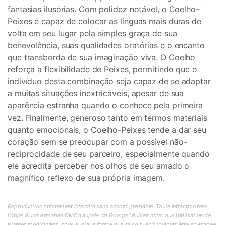
fantasias ilusórias. Com polidez notável, o Coelho-
Peixes é capaz de colocar as línguas mais duras de
volta em seu lugar pela simples graça de sua
benevolência, suas qualidades oratórias e o encanto
que transborda de sua imaginação viva. O Coelho
reforça a flexibilidade de Peixes, permitindo que o
indivíduo desta combinação seja capaz de se adaptar
a muitas situações inextricáveis, apesar de sua
aparência estranha quando o conhece pela primeira
vez. Finalmente, generoso tanto em termos materiais
quanto emocionais, o Coelho-Peixes tende a dar seu
coração sem se preocupar com a possível não-
reciprocidade de seu parceiro, especialmente quando
ele acredita perceber nos olhos de seu amado o
magnífico reflexo de sua própria imagem.
Reproduction strictement interdite sans accord préalable. Toute infraction fera
l'objet d'une demande DMCA auprès de Google.Veuillez noter que l'utilisation de
plantes médicinales, sous quelque forme que ce soit, doit toujours être envisagée