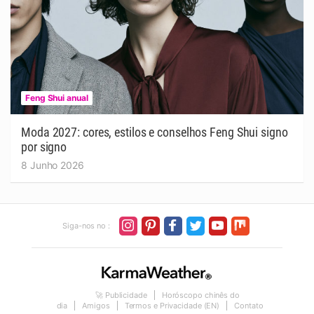
Feng Shui anual
Moda 2027: cores, estilos e conselhos Feng Shui signo
por signo
8 Junho 2026
Siga-nos no :
🚀 Publicidade
Horóscopo chinês do
dia
Amigos
Termos e Privacidade (EN)
Contato