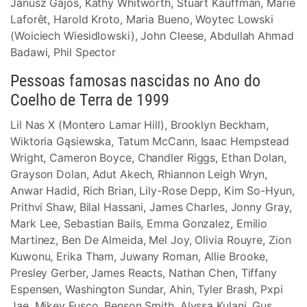
Janusz Gajos, Kathy Whitworth, Stuart Kauffman, Marie
Laforêt, Harold Kroto, Maria Bueno, Woytec Lowski
(Woiciech Wiesidlowski), John Cleese, Abdullah Ahmad
Badawi, Phil Spector
Pessoas famosas nascidas no Ano do
Coelho de Terra de 1999
Lil Nas X (Montero Lamar Hill), Brooklyn Beckham,
Wiktoria Gąsiewska, Tatum McCann, Isaac Hempstead
Wright, Cameron Boyce, Chandler Riggs, Ethan Dolan,
Grayson Dolan, Adut Akech, Rhiannon Leigh Wryn,
Anwar Hadid, Rich Brian, Lily-Rose Depp, Kim So-Hyun,
Prithvi Shaw, Bilal Hassani, James Charles, Jonny Gray,
Mark Lee, Sebastian Bails, Emma Gonzalez, Emilio
Martinez, Ben De Almeida, Mel Joy, Olivia Rouyre, Zion
Kuwonu, Erika Tham, Juwany Roman, Allie Brooke,
Presley Gerber, James Reacts, Nathan Chen, Tiffany
Espensen, Washington Sundar, Ahin, Tyler Brash, Pxpi
Jae, Mikey Fusco, Benson Smith, Alyssa Kulani, Gus