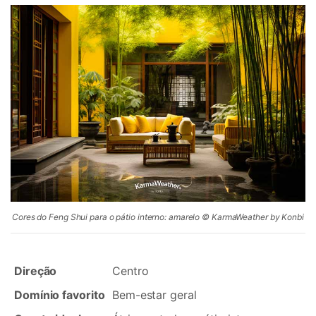
Cores do Feng Shui para o pátio interno: amarelo © KarmaWeather by Konbi
Direção
Centro
Domínio favorito
Bem-estar geral