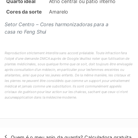
Quarto ideal
Átrio central ou pátio interno
Cores da sorte
Amarelo
Setor Centro – Cores harmonizadoras para a
casa no Feng Shui
Reproduction strictement interdite sans accord préalable. Toute infraction fera
l'objet d'une demande DMCA auprès de Google.Veuillez noter que l'utilisation de
plantes médicinales, sous quelque forme que ce soit, doit toujours être envisagée
après consultation d'un médecin, en particulier pour lesfemmes enceintes ou
allaitantes, ainsi que pour les jeunes enfants. De la même manière, les cristaux et
les pierres ne peuvent être considérés que comme un support pour untraitement
médical et jamais comme une substitution. Ils sont communément appelés
cristaux de guérison pour leur action sur les chakras, sachant que ceux-ci n'ont
aucuneapplication dans la médecine moderne.
Navegação
Quem é o meu anjo da guarda? Calculadora gratuita