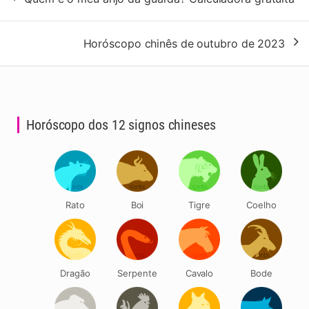
de
artigos
Horóscopo chinês de outubro de 2023
Horóscopo dos 12 signos chineses
Rato
Boi
Tigre
Coelho
Dragão
Serpente
Cavalo
Bode