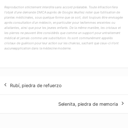
Reproduction strictement interdite sans accord préalable. Toute infraction fera
l'objet d'une demande DMCA auprès de Google.Veuillez noter que l'utilisation de
plantes médicinales, sous quelque forme que ce soit, doit toujours être envisagée
après consultation d'un médecin, en particulier pour lesfemmes enceintes ou
allaitantes, ainsi que pour les jeunes enfants. De la même manière, les cristaux et
les pierres ne peuvent être considérés que comme un support pour untraitement
médical et jamais comme une substitution. Ils sont communément appelés
cristaux de guérison pour leur action sur les chakras, sachant que ceux-ci n'ont
aucuneapplication dans la médecine moderne.
Navegación
Rubí, piedra de refuerzo
de
entradas
Selenita, piedra de memoria