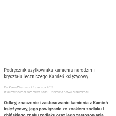
Podręcznik użytkownika kamienia narodzin i
kryształu leczniczego Kamień księżycowy
Par KarmaWeather - 25 czerwca 2018
© KarmaWeather autorstwa Konbi - Wszelkie prawa zastrzeżone
Odkryj znaczenie i zastosowanie kamienia z Kamień
księżycowy, jego powiązania ze znakiem zodiaku i
chińskiego znaku zodiaku oraz jego zastosowania