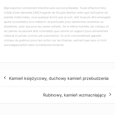
Reproduction strictement interdite sans accord préalable. Toute infraction fera
l'objet d'une demande DMCA auprès de Google.Veuillez noter que l'utilisation de
plantes médicinales, sous quelque forme que ce soit, doit toujours être envisagée
après consultation d'un médecin, en particulier pour lesfemmes enceintes ou
allaitantes, ainsi que pour les jeunes enfants. De la même manière, les cristaux et
les pierres ne peuvent être considérés que comme un support pour untraitement
médical et jamais comme une substitution. Ils sont communément appelés
cristaux de guérison pour leur action sur les chakras, sachant que ceux-ci n'ont
aucuneapplication dans la médecine moderne.
Nawigacja
Kamień księżycowy, duchowy kamień przebudzenia
wpisu
Rubinowy, kamień wzmacniający