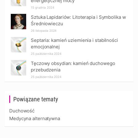
energetycznej mocy
15 grudnia 2024
Sztuka Lapidariów: Litoterapia i Symbolika w
Średniowieczu
26 listopada 2024
Septaria: kamień uziemienia i stabilności
emocjonalnej
25 października 2024
Tęczowy obsydian: kamień duchowego
przebudzenia
25 października 2024
Powiązane tematy
Duchowość
Medycyna alternatywna