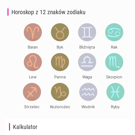
Horoskop z 12 znaków zodiaku
Baran
Byk
Bliźnięta
Rak
Lew
Panna
Waga
Skorpion
Strzelec
Koziorożec
Wodnik
Ryby
Kalkulator