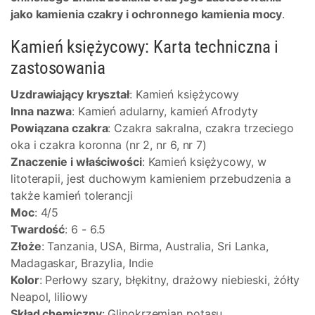
jako kamienia czakry i ochronnego kamienia mocy
.
Kamień księżycowy: Karta techniczna i
zastosowania
Uzdrawiający kryształ
: Kamień księżycowy
Inna nazwa
: Kamień adularny, kamień Afrodyty
Powiązana czakra
: Czakra sakralna, czakra trzeciego
oka i czakra koronna (nr 2, nr 6, nr 7)
Znaczenie i właściwości
: Kamień księżycowy, w
litoterapii, jest duchowym kamieniem przebudzenia a
także kamień tolerancji
Moc
: 4/5
Twardość
: 6 - 6.5
Złoże
: Tanzania, USA, Birma, Australia, Sri Lanka,
Madagaskar, Brazylia, Indie
Kolor
: Perłowy szary, błękitny, drażowy niebieski, żółty
Neapol, liliowy
Skład chemiczny
: Glinokrzemian potasu