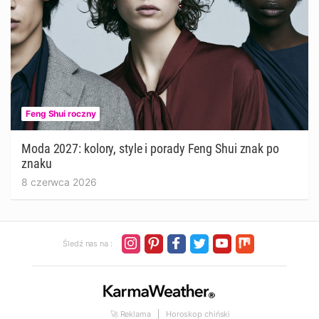
Feng Shui roczny
Moda 2027: kolory, style i porady Feng Shui znak po
znaku
8 czerwca 2026
Śledź nas na :
🚀 Reklama
Horoskop chiński