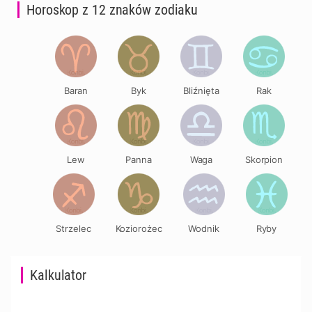
Horoskop z 12 znaków zodiaku
Baran
Byk
Bliźnięta
Rak
Lew
Panna
Waga
Skorpion
Strzelec
Koziorożec
Wodnik
Ryby
Kalkulator