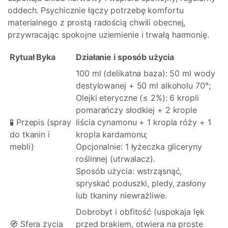
oddech. Psychicznie łączy potrzebę komfortu
materialnego z prostą radością chwili obecnej,
przywracając spokojne uziemienie i trwałą harmonię.
Rytuał Byka
Działanie i sposób użycia
100 ml (delikatna baza): 50 ml wody
destylowanej + 50 ml alkoholu 70°;
Olejki eteryczne (≤ 2%): 6 kropli
pomarańczy słodkiej + 2 krople
🧪 Przepis (spray
liścia cynamonu + 1 kropla róży + 1
do tkanin i
kropla kardamonu;
mebli)
Opcjonalnie: 1 łyżeczka gliceryny
roślinnej (utrwalacz).
Sposób użycia: wstrząsnąć,
spryskać poduszki, pledy, zasłony
lub tkaniny niewrażliwe.
Dobrobyt i obfitość (uspokaja lęk
🧭 Sfera życia
przed brakiem, otwiera na proste