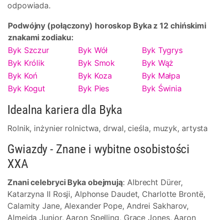
odpowiada.
Podwójny (połączony) horoskop Byka z 12 chińskimi
znakami zodiaku:
Byk Szczur
Byk Wół
Byk Tygrys
Byk Królik
Byk Smok
Byk Wąż
Byk Koń
Byk Koza
Byk Małpa
Byk Kogut
Byk Pies
Byk Świnia
Idealna kariera dla Byka
Rolnik, inżynier rolnictwa, drwal, cieśla, muzyk, artysta
Gwiazdy - Znane i wybitne osobistości
XXA
Znani celebryci Byka obejmują
: Albrecht Dürer,
Katarzyna II Rosji, Alphonse Daudet, Charlotte Brontë,
Calamity Jane, Alexander Pope, Andrei Sakharov,
Almeida Junior, Aaron Spelling, Grace Jones, Aaron