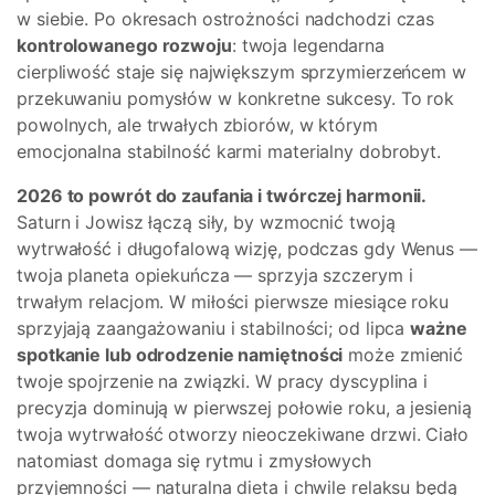
w siebie. Po okresach ostrożności nadchodzi czas
kontrolowanego rozwoju
: twoja legendarna
cierpliwość staje się największym sprzymierzeńcem w
przekuwaniu pomysłów w konkretne sukcesy. To rok
powolnych, ale trwałych zbiorów, w którym
emocjonalna stabilność karmi materialny dobrobyt.
2026 to powrót do zaufania i twórczej harmonii.
Saturn i Jowisz łączą siły, by wzmocnić twoją
wytrwałość i długofalową wizję, podczas gdy Wenus —
twoja planeta opiekuńcza — sprzyja szczerym i
trwałym relacjom. W miłości pierwsze miesiące roku
sprzyjają zaangażowaniu i stabilności; od lipca
ważne
spotkanie lub odrodzenie namiętności
może zmienić
twoje spojrzenie na związki. W pracy dyscyplina i
precyzja dominują w pierwszej połowie roku, a jesienią
twoja wytrwałość otworzy nieoczekiwane drzwi. Ciało
natomiast domaga się rytmu i zmysłowych
przyjemności — naturalna dieta i chwile relaksu będą