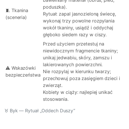
bawełniany materiał (obrus, pled,
poduszka).
🧵 Tkanina
Rytuał: zapal jasnozieloną świecę,
(sceneria)
wykonaj trzy powolne rozpylania
wokół tkaniny, usiądź i oddychaj
głęboko siedem razy w ciszy.
Przed użyciem przetestuj na
niewidocznym fragmencie tkaniny;
unikaj jedwabiu, skóry, zamszu i
lakierowanych powierzchni.
⚠️ Wskazówki
Nie rozpylaj w kierunku twarzy;
bezpieczeństwa
przechowuj poza zasięgiem dzieci i
zwierząt.
Kobiety w ciąży: najlepiej unikać
stosowania.
♉ Byk — Rytuał „Oddech Duszy”