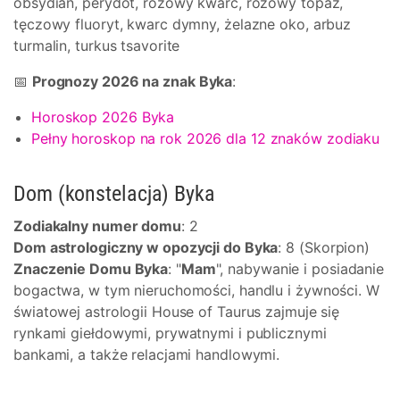
obsydian, perydot, różowy kwarc, różowy topaz,
tęczowy fluoryt, kwarc dymny, żelazne oko, arbuz
turmalin, turkus tsavorite
📅
Prognozy 2026 na znak Byka
:
Horoskop 2026 Byka
Pełny horoskop na rok 2026 dla 12 znaków zodiaku
Dom (konstelacja) Byka
Zodiakalny numer domu
: 2
Dom astrologiczny w opozycji do Byka
: 8 (Skorpion)
Znaczenie Domu Byka
: "
Mam
", nabywanie i posiadanie
bogactwa, w tym nieruchomości, handlu i żywności. W
światowej astrologii House of Taurus zajmuje się
rynkami giełdowymi, prywatnymi i publicznymi
bankami, a także relacjami handlowymi.