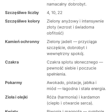
namacalny dobrobyt.
Szczęśliwe liczby
4, 10, 22
Szczęśliwe kolory
Zielony anyżowy i intensywnie
złoty (wzrost i świadoma
obfitość)
Kamień ochronny
Zielony jadeit — przyciąga
szczęście, dobrobyt i
wewnętrzny spokój.
Czakra
Czakra splotu słonecznego —
pewność siebie i poczucie
spełnienia.
Pokarmy
Awokado, pistacje, jabłka i
miód — łagodna i stała energia.
Zioła i olejki
Róża (harmonia) i kardamon
(ciepło i otwarcie serca).
Kwiaty
Piwonia i magnolia — symbole