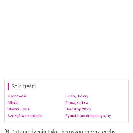
Spis treści
Osobowość
Liczby, kolory
Miłość
Praca, kariera
Sławni ludzie
Horoskop 2026
Szczęśliwe kamienie
Rytuał aromaterapeutyczny
♉ Daty urodzenia Byka, horoskop roczny, cechy