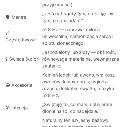
przyjemności).
„Jestem bogaty tym, co czuję, nie
🗣️ Mantra
tym, co posiadam.”
528 Hz — naprawa, miłość
🎶
uniwersalna, harmonizacja serca i
Częstotliwość
splotu słonecznego.
Jasnozielony lub złoty — obfitość,
🕯️ Świeca (kolor)
równowaga materialna, wewnętrzne
zaufanie.
Kamień jadeit lub awenturyn; kosz
owoców; lniany obrus; mgiełka
🧰 Akcesoria
różana; delikatne światło; muzyka
528 Hz.
„Świętuję to, co mam, i otwieram
🎯 Intencja
dłonie na to, co nadejdzie.”
Naturalny len lub jasny beżowy