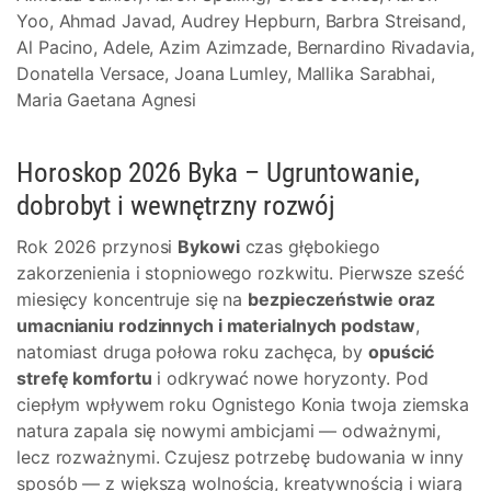
Yoo, Ahmad Javad, Audrey Hepburn, Barbra Streisand,
Al Pacino, Adele, Azim Azimzade, Bernardino Rivadavia,
Donatella Versace, Joana Lumley, Mallika Sarabhai,
Maria Gaetana Agnesi
Horoskop 2026 Byka – Ugruntowanie,
dobrobyt i wewnętrzny rozwój
Rok 2026 przynosi
Bykowi
czas głębokiego
zakorzenienia i stopniowego rozkwitu. Pierwsze sześć
miesięcy koncentruje się na
bezpieczeństwie oraz
umacnianiu rodzinnych i materialnych podstaw
,
natomiast druga połowa roku zachęca, by
opuścić
strefę komfortu
i odkrywać nowe horyzonty. Pod
ciepłym wpływem roku Ognistego Konia twoja ziemska
natura zapala się nowymi ambicjami — odważnymi,
lecz rozważnymi. Czujesz potrzebę budowania w inny
sposób — z większą wolnością, kreatywnością i wiarą