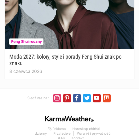
Feng Shui roczny
Moda 2027: kolory, style i porady Feng Shui znak po
znaku
8 czerwca 2026
Śledź nas na :
🚀 Reklama
Horoskop chiński
dzienny
Przyjaciele
Warunki i prywatność
(EN)
Kontakt