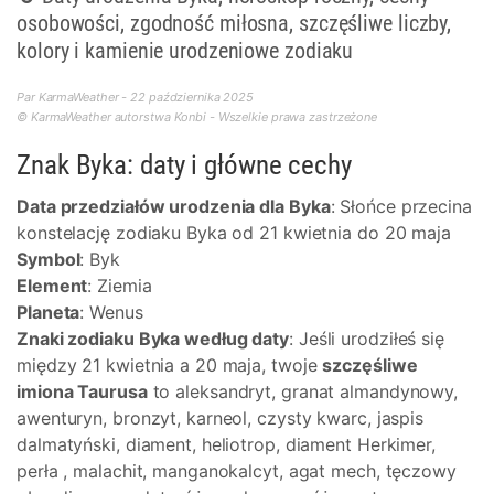
osobowości, zgodność miłosna, szczęśliwe liczby,
kolory i kamienie urodzeniowe zodiaku
Par KarmaWeather - 22 października 2025
© KarmaWeather autorstwa Konbi - Wszelkie prawa zastrzeżone
Znak Byka: daty i główne cechy
Data przedziałów urodzenia dla Byka
: Słońce przecina
konstelację zodiaku Byka od 21 kwietnia do 20 maja
Symbol
: Byk
Element
: Ziemia
Planeta
: Wenus
Znaki zodiaku Byka według daty
: Jeśli urodziłeś się
między 21 kwietnia a 20 maja, twoje
szczęśliwe
imiona Taurusa
to aleksandryt, granat almandynowy,
awenturyn, bronzyt, karneol, czysty kwarc, jaspis
dalmatyński, diament, heliotrop, diament Herkimer,
perła , malachit, manganokalcyt, agat mech, tęczowy