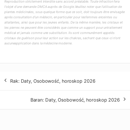
Reproduction strictement interdite sans accord préalable. Toute infraction fera
l'objet d'une demande DMCA auprès de Google.Veuillez noter que l'utilisation de
plantes médicinales, sous quelque forme que ce soit, doit toujours être envisagée
après consultation d'un médecin, en particulier pour lesfemmes enceintes ou
allaitantes, ainsi que pour les jeunes enfants. De la même manière, les cristaux et
les pierres ne peuvent être considérés que comme un support pour untraitement
médical et jamais comme une substitution. Ils sont communément appelés
cristaux de guérison pour leur action sur les chakras, sachant que ceux-ci n'ont
aucuneapplication dans la médecine moderne.
Nawigacja
Rak: Daty, Osobowość, horoskop 2026
wpisu
Baran: Daty, Osobowość, horoskop 2026