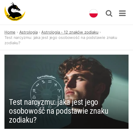
Skip
Home
Astrologia
Astrologia - 12 znaków zodiaku
to
Test narcyzmu: jaka jest jego osobowość na podstawie znaku
content
zodiaku?
Test narcyzmu: jaka jest jego
osobowość na podstawie znaku
zodiaku?