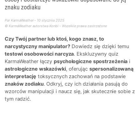
znaku zodiaku
Par KarmaWeather - 10 stycznia 2025
© KarmaWeather autorstwa Konbi - Wszelkie prawa zastrzeżone
Czy Twój partner lub ktoś, kogo znasz, to
narcystyczny manipulator?
Dowiedz się dzięki temu
testowi osobowości narcyza
. Ekskluzywny quiz
KarmaWeather łączy
psychologiczne spostrzeżenia
i
astrologiczne wskazówki
, oferując
spersonalizowaną
interpretację
toksycznych zachowań na podstawie
znaków zodiaku
. Odkryj, czy ich działania pasują do
wzorców manipulacji i naucz się, jak skutecznie sobie z
tym radzić.