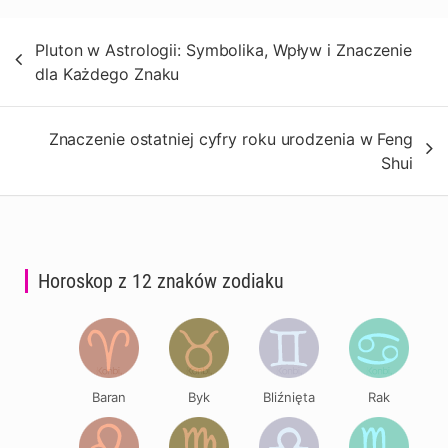
Nawigacja
Pluton w Astrologii: Symbolika, Wpływ i Znaczenie
wpisu
dla Każdego Znaku
Znaczenie ostatniej cyfry roku urodzenia w Feng
Shui
Horoskop z 12 znaków zodiaku
Baran
Byk
Bliźnięta
Rak