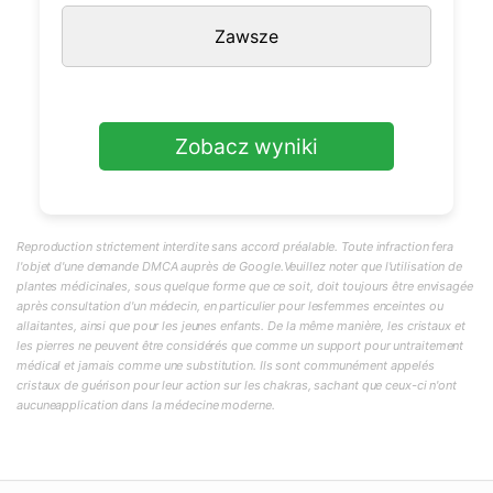
Zawsze
Zobacz wyniki
Reproduction strictement interdite sans accord préalable. Toute infraction fera
l'objet d'une demande DMCA auprès de Google.Veuillez noter que l'utilisation de
plantes médicinales, sous quelque forme que ce soit, doit toujours être envisagée
après consultation d'un médecin, en particulier pour lesfemmes enceintes ou
allaitantes, ainsi que pour les jeunes enfants. De la même manière, les cristaux et
les pierres ne peuvent être considérés que comme un support pour untraitement
médical et jamais comme une substitution. Ils sont communément appelés
cristaux de guérison pour leur action sur les chakras, sachant que ceux-ci n'ont
aucuneapplication dans la médecine moderne.