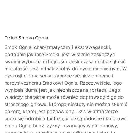
Dzień Smoka Ognia
Smok Ognia, charyzmatyczny i ekstrawagancki,
podobnie jak inne Smoki, jest w stanie zaskoczyć
swoimi wybuchami hojności. Jeśli czasami chce głosić
moralność, jest jednak zdolny do bycia miłosiernym. W
dyskusji nie ma sensu zaprzeczać niezłomnemu i
narcystycznemu Smokowi Ognia. Rzeczywiście, jego
wyniosła duma jest jak niezniszczalna forteca. Jego
władczy charakter może również doprowadzić go do
strasznego gniewu, którego niestety nie można stłumić
pokorą, której jest pozbawiony. Dziś w atmosferze
unosi się odrobina fantazji, ulice są radosne i kolorowe.
Smok Ognia budzi żyzny i czarujący wiatr odnowy,
pragnienie zadowolenia za wszelką cenę i ciężkie