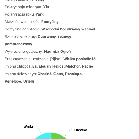
Polaryzacja miesiąca:
Yin
Polaryzacja roku:
Yang
Małżeństwo i miłość:
Pomyślny
Pomyślne orientacje:
Wschodni Południowy wschód
Szczęśliwe kolory:
Czerwony, różowy,
pomarańczowy
Wykres energetyczny:
Nadmiar Ogień
Przeznaczenie urodzenia (Yijing):
Wielka posiadłość
Imiona chłopca:
Ea, Elouan, Helios, Melchor, Nacho
Imiona dziewczyn:
Choriné, Elena, Penelope,
Penélope, Urielle
Woda
Woda
Drewno
Drewno