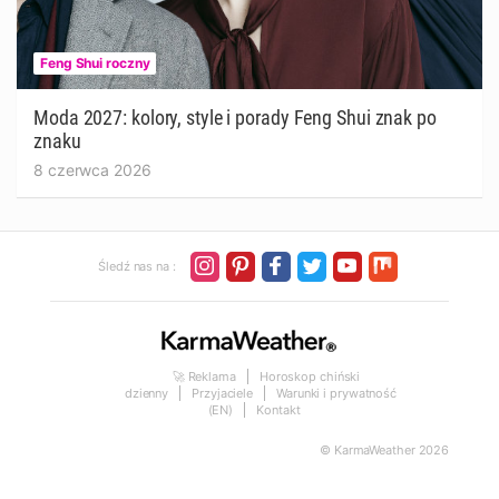
Feng Shui roczny
Moda 2027: kolory, style i porady Feng Shui znak po
znaku
8 czerwca 2026
Śledź nas na :
🚀 Reklama
Horoskop chiński
dzienny
Przyjaciele
Warunki i prywatność
(EN)
Kontakt
© KarmaWeather 2026