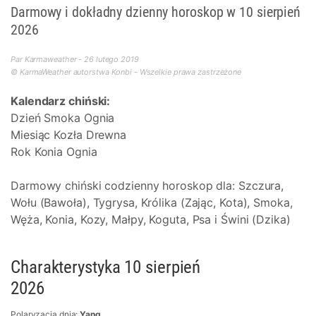
Darmowy i dokładny dzienny horoskop w 10 sierpień
2026
Par Karmaweather - 26 lutego 2019
© KarmaWeather autorstwa Konbi - Wszelkie prawa zastrzeżone
Kalendarz chiński:
Dzień Smoka Ognia
Miesiąc Kozła Drewna
Rok Konia Ognia
Darmowy chiński codzienny horoskop dla: Szczura,
Wołu (Bawoła), Tygrysa, Królika (Zając, Kota), Smoka,
Węża, Konia, Kozy, Małpy, Koguta, Psa i Świni (Dzika)
Charakterystyka 10 sierpień
2026
Polaryzacja dnia:
Yang