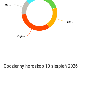
Me…
Me…
Zie…
Zie…
Ogień
Ogień
Codzienny horoskop 10 sierpień 2026