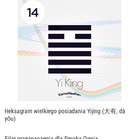
Heksagram wielkiego posiadania Yijing (大有, dà
yǒu)
Filar przeznaczenia dla Smoka Ognia