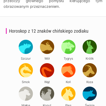
przeoczy głównego pomysłu kierującego tym
obrazowanym przeznaczeniem.
Horoskop z 12 znaków chińskiego zodiaku
Szczur
Wół
Tygrys
Królik
Smok
Wąż
Koń
Koza
Małpa
Kogut
Pies
Świnia