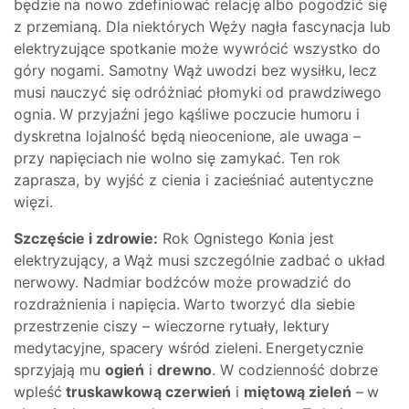
będzie na nowo zdefiniować relację albo pogodzić się
z przemianą. Dla niektórych Węży nagła fascynacja lub
elektryzujące spotkanie może wywrócić wszystko do
góry nogami. Samotny Wąż uwodzi bez wysiłku, lecz
musi nauczyć się odróżniać płomyki od prawdziwego
ognia. W przyjaźni jego kąśliwe poczucie humoru i
dyskretna lojalność będą nieocenione, ale uwaga –
przy napięciach nie wolno się zamykać. Ten rok
zaprasza, by wyjść z cienia i zacieśniać autentyczne
więzi.
Szczęście i zdrowie:
Rok Ognistego Konia jest
elektryzujący, a Wąż musi szczególnie zadbać o układ
nerwowy. Nadmiar bodźców może prowadzić do
rozdrażnienia i napięcia. Warto tworzyć dla siebie
przestrzenie ciszy – wieczorne rytuały, lektury
medytacyjne, spacery wśród zieleni. Energetycznie
sprzyjają mu
ogień
i
drewno
. W codzienność dobrze
wpleść
truskawkową czerwień
i
miętową zieleń
– w