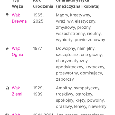
Typ
Rok
Charakterystyka
Węża
urodzenia
(mężczyzna i kobieta)
🌳
Wąż
1965,
Mądry, kreatywny,
Drewna
2025
wrażliwy, elastyczny,
zmysłowy, próżny,
wszechstronny, nieufny,
wyniosły, powierzchowny
🔥
Wąż
1977
Dowcipny, namiętny,
Ognia
szczęściarz, energiczny,
charyzmatyczny,
apodyktyczny, krytyczny,
przewrotny, dominujący,
zaborczy
🗿
Wąż
1929,
Ambitny, sympatyczny,
Ziemi
1989
troskliwy, ostrożny,
spokojny, kręty, powolny,
drażliwy, leniwy, niewierny