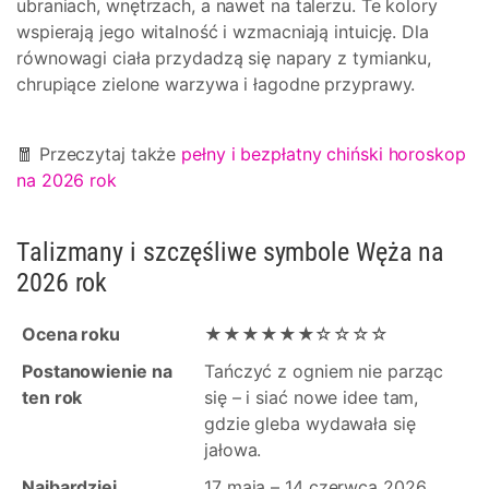
ubraniach, wnętrzach, a nawet na talerzu. Te kolory
wspierają jego witalność i wzmacniają intuicję. Dla
równowagi ciała przydadzą się napary z tymianku,
chrupiące zielone warzywa i łagodne przyprawy.
🧧 Przeczytaj także
pełny i bezpłatny chiński horoskop
na 2026 rok
Talizmany i szczęśliwe symbole Węża na
2026 rok
Ocena roku
★★★★★★☆☆☆☆
Postanowienie na
Tańczyć z ogniem nie parząc
ten rok
się – i siać nowe idee tam,
gdzie gleba wydawała się
jałowa.
Najbardziej
17 maja – 14 czerwca 2026