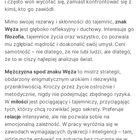
i często woli wycofać się, zamiast konfrontować się z
kimś, kto go zawiódł.
Mimo swojej rezerwy i skłonności do tajemnic,
znak
Węża
jest głęboko refleksyjny i duchowy. Interesuje go
filozofia
, tajemnice życia oraz wszystko, co pozwala
mu zgłębiać mądrość i doskonalić swój umysł. Ceni
samotność – nie dlatego, że nie lubi ludzi, ale dlatego,
że to w ciszy najlepiej analizuje świat.
Mężczyzna spod znaku Węża
to mistrz strategii,
obdarzony enigmatycznym urokiem i niezwykłą
przenikliwością. Kroczy przez życie ostrożnie i
metodycznie, nigdy nie podejmując zbędnego ryzyka.
W
miłości
jest pociągający i tajemniczy, przyciągając
tych, którzy chcą rozwikłać jego sekrety. Preferuje
relacje
intensywne, ale nie pozwala sobie na
emocjonalną zależność. W pracy wyróżnia się w
zawodach wymagających dyskrecji i inteligencji – tam,
gdzie może wpływać na sytuacje bez rzucania się w