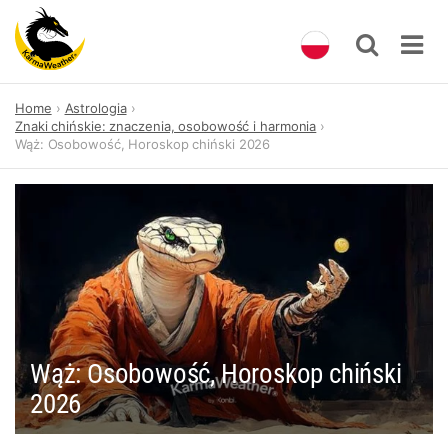
Skip
Home
Astrologia
to
Znaki chińskie: znaczenia, osobowość i harmonia
content
Wąż: Osobowość, Horoskop chiński 2026
Wąż: Osobowość, Horoskop chiński
2026