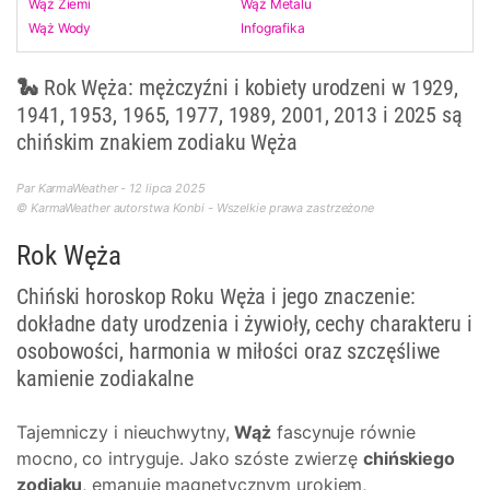
Wąż Ziemi
Wąż Metalu
Wąż Wody
Infografika
🐍 Rok Węża: mężczyźni i kobiety urodzeni w 1929,
1941, 1953, 1965, 1977, 1989, 2001, 2013 i 2025 są
chińskim znakiem zodiaku Węża
Par KarmaWeather - 12 lipca 2025
© KarmaWeather autorstwa Konbi - Wszelkie prawa zastrzeżone
Rok Węża
Chiński horoskop Roku Węża i jego znaczenie:
dokładne daty urodzenia i żywioły, cechy charakteru i
osobowości, harmonia w miłości oraz szczęśliwe
kamienie zodiakalne
Tajemniczy i nieuchwytny,
Wąż
fascynuje równie
mocno, co intryguje. Jako szóste zwierzę
chińskiego
zodiaku
, emanuje magnetycznym urokiem,