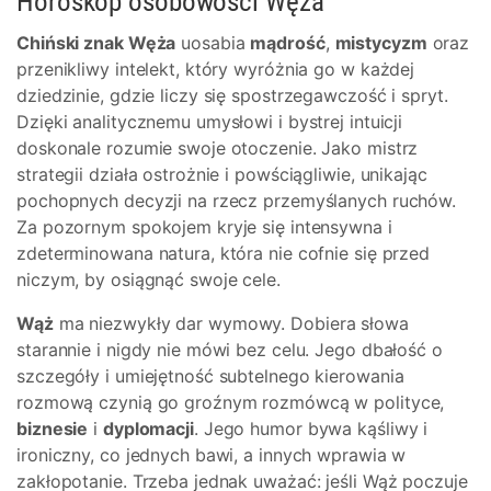
Horoskop osobowości Węża
Chiński znak Węża
uosabia
mądrość
,
mistycyzm
oraz
przenikliwy intelekt, który wyróżnia go w każdej
dziedzinie, gdzie liczy się spostrzegawczość i spryt.
Dzięki analitycznemu umysłowi i bystrej intuicji
doskonale rozumie swoje otoczenie. Jako mistrz
strategii działa ostrożnie i powściągliwie, unikając
pochopnych decyzji na rzecz przemyślanych ruchów.
Za pozornym spokojem kryje się intensywna i
zdeterminowana natura, która nie cofnie się przed
niczym, by osiągnąć swoje cele.
Wąż
ma niezwykły dar wymowy. Dobiera słowa
starannie i nigdy nie mówi bez celu. Jego dbałość o
szczegóły i umiejętność subtelnego kierowania
rozmową czynią go groźnym rozmówcą w polityce,
biznesie
i
dyplomacji
. Jego humor bywa kąśliwy i
ironiczny, co jednych bawi, a innych wprawia w
zakłopotanie. Trzeba jednak uważać: jeśli Wąż poczuje