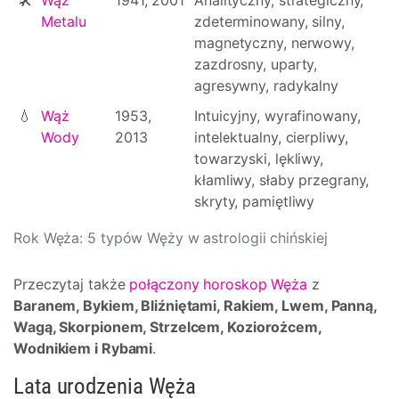
🛠
Wąż
1941, 2001
Analityczny, strategiczny,
Metalu
zdeterminowany, silny,
magnetyczny, nerwowy,
zazdrosny, uparty,
agresywny, radykalny
💧
Wąż
1953,
Intuicyjny, wyrafinowany,
Wody
2013
intelektualny, cierpliwy,
towarzyski, lękliwy,
kłamliwy, słaby przegrany,
skryty, pamiętliwy
Rok Węża: 5 typów Węży w astrologii chińskiej
Przeczytaj także
połączony horoskop Węża
z
Baranem, Bykiem, Bliźniętami, Rakiem, Lwem, Panną,
Wagą, Skorpionem, Strzelcem, Koziorożcem,
Wodnikiem i Rybami
.
Lata urodzenia Węża