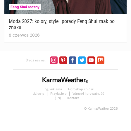
Feng Shui roczny
Moda 2027: kolory, style i porady Feng Shui znak po
znaku
8 czerwca 2026
Śledź nas na :
🚀 Reklama
Horoskop chiński
dzienny
Przyjaciele
Warunki i prywatność
(EN)
Kontakt
© KarmaWeather 2026