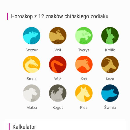
Horoskop z 12 znaków chińskiego zodiaku
Szczur
Wół
Tygrys
Królik
Smok
Wąż
Koń
Koza
Małpa
Kogut
Pies
Świnia
Kalkulator