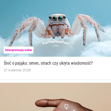
Interpretacja snów
Śnić o pająku: omen, strach czy ukryta wiadomość?
21 kwietnia 2026