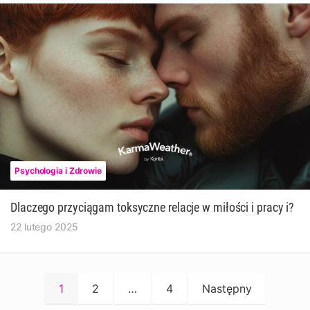
Psychologia i Zdrowie
Dlaczego przyciągam toksyczne relacje w miłości i pracy i?
22 lutego 2025
Stronicowanie
1
2
…
4
Następny
wpisów