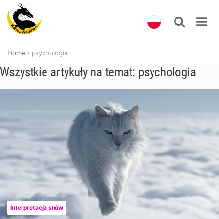
Skip
Home
psychologia
to
content
Wszystkie artykuły na temat: psychologia
Interpretacja snów