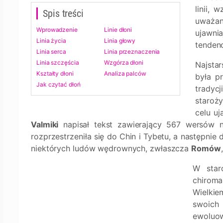
linii, 
Spis treści
uważan
Wprowadzenie
Linie dłoni
ujawni
Linia życia
Linia głowy
tendenc
Linia serca
Linia przeznaczenia
Linia szczęścia
Wzgórza dłoni
Najsta
Kształty dłoni
Analiza palców
była p
Jak czytać dłoń
tradyc
staroż
celu uj
Valmiki
napisał tekst zawierający 567 wersów na
rozprzestrzeniła się do Chin i Tybetu, a następnie
niektórych ludów wędrownych, zwłaszcza
Romów
W staro
chiroma
Wielkie
swoich
ewoluow