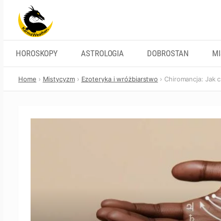
Skip
to
content
HOROSKOPY
ASTROLOGIA
DOBROSTAN
M
Home
Mistycyzm
Ezoteryka i wróżbiarstwo
Chiromancja: Jak cz