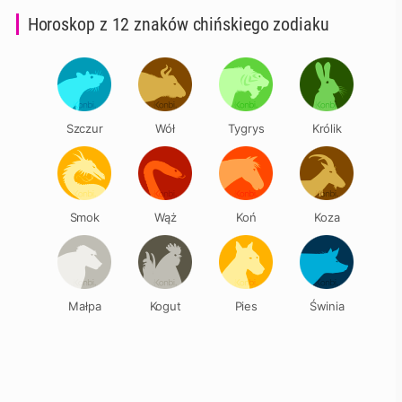
Horoskop z 12 znaków chińskiego zodiaku
Szczur
Wół
Tygrys
Królik
Smok
Wąż
Koń
Koza
Małpa
Kogut
Pies
Świnia