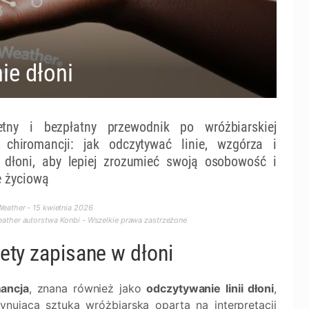
ie dłoni
tny i bezpłatny przewodnik po wróżbiarskiej
 chiromancji: jak odczytywać linie, wzgórza i
t dłoni, aby lepiej zrozumieć swoją osobowość i
ę życiową
eather - 15 kwietnia 2026
ther autorstwa Konbi - Wszelkie prawa zastrzeżone
ety zapisane w dłoni
ancja
, znana również jako
odczytywanie linii dłoni
,
cynująca sztuka wróżbiarska oparta na interpretacji