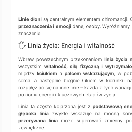
Linie dłoni
są centralnym elementem chiromancji. 
przeznaczenia i emocji
danej osoby. Wyróżniamy
znaczenie.
🖐️ Linia życia: Energia i witalność
Wbrew powszechnym przekonaniom
linia życia
wszystkim
witalność, siłę fizyczną i wytrzymał
między
kciukiem
a
palcem wskazującym
, w pobl
serca, a następnie biegnie łukiem w kierunku n
rozgałęziać się na inne linie – każda z tych waria
poziomu energii i kluczowych etapów życia.
Linia ta często kojarzona jest z
podstawową ene
głęboka linia
zwykle wskazuje na mocną konst
przerywana linia
może sugerować zmienny pozi
zewnętrzne.