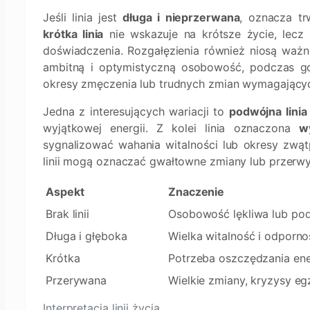
Jeśli linia jest
długa i nieprzerwana
, oznacza tr
krótka linia
nie wskazuje na krótsze życie, lecz r
doświadczenia. Rozgałęzienia również niosą ważn
ambitną i optymistyczną osobowość, podczas 
okresy zmęczenia lub trudnych zmian wymagającyc
Jedna z interesujących wariacji to
podwójna linia
wyjątkowej energii. Z kolei linia oznaczona
w
sygnalizować wahania witalności lub okresy zwą
linii mogą oznaczać gwałtowne zmiany lub przerwy
Aspekt
Znaczenie
Brak linii
Osobowość lękliwa lub po
Długa i głęboka
Wielka witalność i odporn
Krótka
Potrzeba oszczędzania ene
Przerywana
Wielkie zmiany, kryzysy eg
Interpretacja linii życia