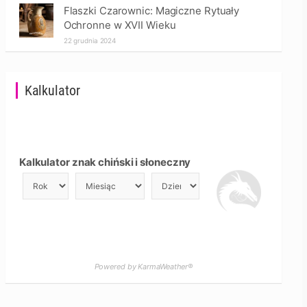
Flaszki Czarownic: Magiczne Rytuały
Ochronne w XVII Wieku
22 grudnia 2024
Kalkulator
Kalkulator znak chiński i słoneczny
Powered by KarmaWeather®