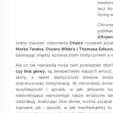
średnio
lecz Ko
formę w
Chiroma
publi
d’Arpen
znany irlandzki chiromanta
Cheiro
rozsławił sztu
Marka Twaina, Oscara Wilde’a i Thomasa Edison
balansując między ezoterycznym mistycyzmem a na
Ale co tak naprawdę może nam powiedzieć dłoń? L
czy linia głowy
, są świadectwem naszych emocji, 
skóry, a nawet elastyczność stawów dosta
doprecyzować interpretację. W chiromancji domin
teraźniejszość i sposób, w jaki aktywnie ks
niedominująca reprezentuje nasze wrodzone tal
oddziałują. Analizując obie dłonie, można uzyska
zapisane, jak i sposób, w jaki manifestujemy to