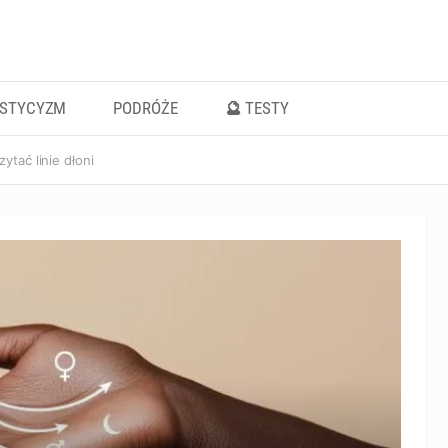
ISTYCYZM
PODRÓŻE
🔮 TESTY
ytać linie dłoni