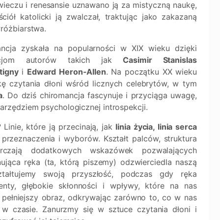
wieczu i renesansie uznawano ją za mistyczną naukę,
ściół katolicki ją zwalczał, traktując jako zakazaną
różbiarstwa.
ncja zyskała na popularności w XIX wieku dzięki
kacjom autorów takich jak
Casimir Stanislas
tigny
i
Edward Heron-Allen
. Na początku XX wieku
kę czytania dłoni wśród licznych celebrytów, w tym
a
. Do dziś chiromancja fascynuje i przyciąga uwagę,
rzędziem psychologicznej introspekcji.
inie, które ją przecinają, jak
linia życia, linia serca
przeznaczenia i wyborów. Kształt palców, struktura
rczają dodatkowych wskazówek pozwalających
ująca ręka (ta, którą piszemy) odzwierciedla naszą
ztałtujemy swoją przyszłość, podczas gdy ręka
enty, głębokie skłonności i wpływy, które na nas
ć pełniejszy obraz, odkrywając zarówno to, co w nas
 w czasie. Zanurzmy się w sztuce czytania dłoni i