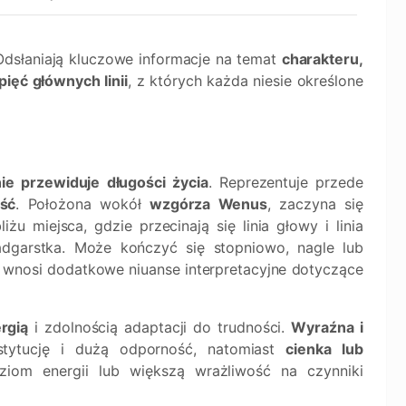
Odsłaniają kluczowe informacje na temat
charakteru,
pięć głównych linii
, z których każda niesie określone
nie przewiduje długości życia
. Reprezentuje przede
ość
. Położona wokół
wzgórza Wenus
, zaczyna się
iżu miejsca, gdzie przecinają się linia głowy i linia
adgarstka. Może kończyć się stopniowo, nagle lub
cji wnosi dodatkowe niuanse interpretacyjne dotyczące
rgią
i zdolnością adaptacji do trudności.
Wyraźna i
ytucję i dużą odporność, natomiast
cienka lub
om energii lub większą wrażliwość na czynniki