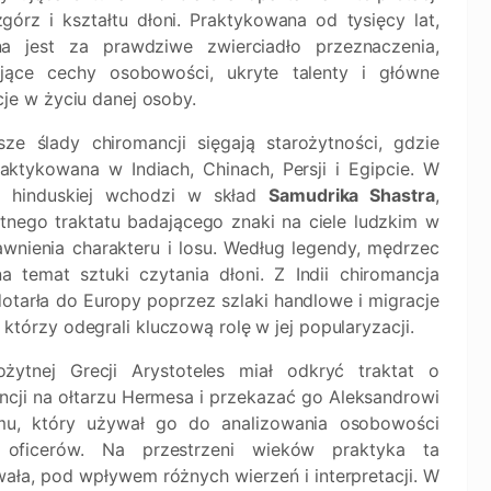
wzgórz i kształtu dłoni. Praktykowana od tysięcy lat,
a jest za prawdziwe zwierciadło przeznaczenia,
ające cechy osobowości, ukryte talenty i główne
je w życiu danej osoby.
rsze ślady chiromancji sięgają starożytności, gdzie
raktykowana w Indiach, Chinach, Persji i Egipcie. W
ji hinduskiej wchodzi w skład
Samudrika Shastra
,
ytnego traktatu badającego znaki na ciele ludzkim w
awnienia charakteru i losu. Według legendy, mędrzec
 temat sztuki czytania dłoni. Z Indii chiromancja
 dotarła do Europy poprzez szlaki handlowe i migracje
, którzy odegrali kluczową rolę w jej popularyzacji.
żytnej Grecji Arystoteles miał odkryć traktat o
ncji na ołtarzu Hermesa i przekazać go Aleksandrowi
mu, który używał go do analizowania osobowości
 oficerów. Na przestrzeni wieków praktyka ta
ała, pod wpływem różnych wierzeń i interpretacji. W