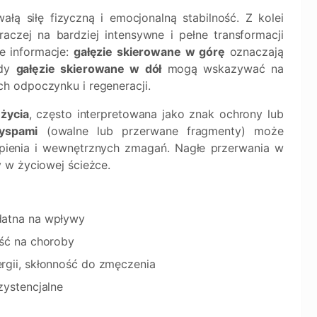
wałą siłę fizyczną i emocjonalną stabilność. Z kolei
aczej na bardziej intensywne i pełne transformacji
e informacje:
gałęzie skierowane w górę
oznaczają
gdy
gałęzie skierowane w dół
mogą wskazywać na
h odpoczynku i regeneracji.
 życia
, często interpretowana jako znak ochrony lub
yspami
(owalne lub przerwane fragmenty) może
tpienia i wewnętrznych zmagań. Nagłe przerwania w
 w życiowej ścieżce.
datna na wpływy
ość na choroby
rgii, skłonność do zmęczenia
zystencjalne