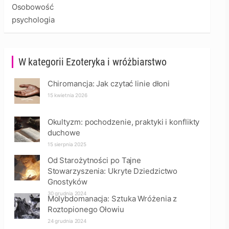
Osobowość
psychologia
W kategorii Ezoteryka i wróżbiarstwo
Chiromancja: Jak czytać linie dłoni
15 kwietnia 2026
Okultyzm: pochodzenie, praktyki i konflikty
duchowe
15 sierpnia 2025
Od Starożytności po Tajne
Stowarzyszenia: Ukryte Dziedzictwo
Gnostyków
30 grudnia 2024
Molybdomanacja: Sztuka Wróżenia z
Roztopionego Ołowiu
24 grudnia 2024