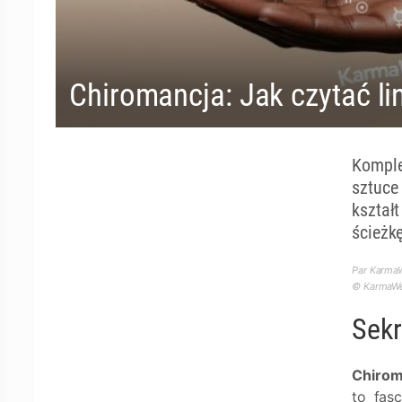
Chiromancja: Jak czytać lin
Komple
sztuce
kształ
ścieżk
Par KarmaW
© KarmaWea
Sekr
Chirom
to fas