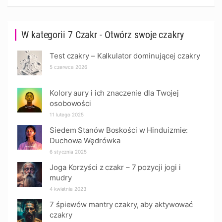
W kategorii 7 Czakr - Otwórz swoje czakry
Test czakry – Kalkulator dominującej czakry
5 czerwca 2026
Kolory aury i ich znaczenie dla Twojej
osobowości
11 lutego 2025
Siedem Stanów Boskości w Hinduizmie:
Duchowa Wędrówka
6 stycznia 2025
Joga Korzyści z czakr – 7 pozycji jogi i
mudry
4 kwietnia 2023
7 śpiewów mantry czakry, aby aktywować
czakry