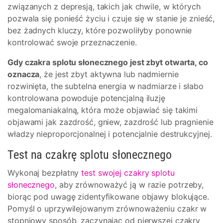
związanych z depresją, takich jak chwile, w których
pozwala się ponieść życiu i czuje się w stanie je znieść,
bez żadnych kluczy, które pozwoliłyby ponownie
kontrolować swoje przeznaczenie.
Gdy czakra splotu słonecznego jest zbyt otwarta, co
oznacza
, że jest zbyt aktywna lub nadmiernie
rozwinięta, the subtelna energia w nadmiarze i słabo
kontrolowana powoduje potencjalną iluzję
megalomaniakalną, która może objawiać się takimi
objawami jak zazdrość, gniew, zazdrość lub pragnienie
władzy nieproporcjonalnej i potencjalnie destrukcyjnej.
Test na czakrę splotu słonecznego
Wykonaj bezpłatny
test swojej czakry splotu
słonecznego
, aby zrównoważyć ją w razie potrzeby,
biorąc pod uwagę zidentyfikowane objawy blokujące.
Pomyśl o uprzywilejowanym zrównoważeniu czakr w
stopniowy sposób, zaczynając od pierwszej czakry