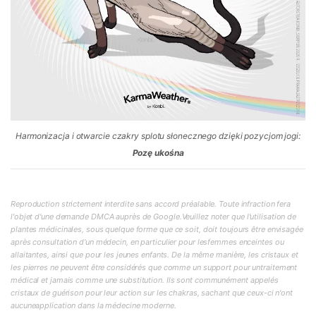
Harmonizacja i otwarcie czakry splotu słonecznego dzięki pozycjom jogi:
Pozę ukośna
Reproduction strictement interdite sans accord préalable. Toute infraction fera
l'objet d'une demande DMCA auprès de Google.Veuillez noter que l'utilisation de
plantes médicinales, sous quelque forme que ce soit, doit toujours être envisagée
après consultation d'un médecin, en particulier pour lesfemmes enceintes ou
allaitantes, ainsi que pour les jeunes enfants. De la même manière, les cristaux et
les pierres ne peuvent être considérés que comme un support pour untraitement
médical et jamais comme une substitution. Ils sont communément appelés
cristaux de guérison pour leur action sur les chakras, sachant que ceux-ci n'ont
aucuneapplication dans la médecine moderne.