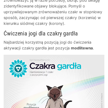
zrównoważyć ją w razie potrzeby, biorąc pod uwagę
zidentyfikowane objawy blokujące. Pomyśl o
uprzywilejowanym zrównoważeniu czakr w stopniowy
sposób, zaczynając od pierwszej czakry (korzenia) w
kierunku siódmej czakry (korony).
Ćwiczenia jogi dla czakry gardła
Najbardziej korzystną pozycją jogi do ćwiczenia
aktywacji czakry gardła jest pozycja
modlitewna
.