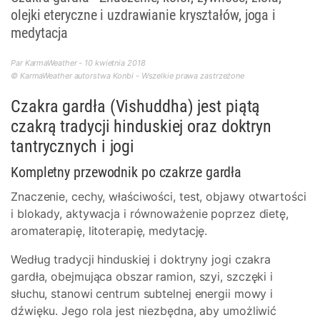
olejki eteryczne i uzdrawianie kryształów, joga i
medytacja
Par KarmaWeather - 10 kwietnia 2018
© KarmaWeather autorstwa Konbi - Wszelkie prawa zastrzeżone
Czakra gardła (Vishuddha) jest piątą
czakrą tradycji hinduskiej oraz doktryn
tantrycznych i jogi
Kompletny przewodnik po czakrze gardła
Znaczenie, cechy, właściwości, test, objawy otwartości
i blokady, aktywacja i równoważenie poprzez dietę,
aromaterapię, litoterapię, medytację.
Według tradycji hinduskiej i doktryny jogi czakra
gardła, obejmująca obszar ramion, szyi, szczęki i
słuchu, stanowi centrum subtelnej energii mowy i
dźwięku. Jego rola jest niezbędna, aby umożliwić