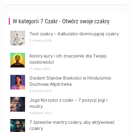
W kategorii 7 Czakr - Otwórz swoje czakry
Test czakry – Kalkulator dominującej czakry
5 czerwca 2026
Kolory aury i ich znaczenie dla Twojej
osobowości
11 lutego 2025
Siedem Stanów Boskości w Hinduizmie:
Duchowa Wędrówka
6 stycznia 2025
Joga Korzyści z czakr – 7 pozycji jogi i
mudry
4 kwietnia 2023
7 śpiewów mantry czakry, aby aktywować
czakry