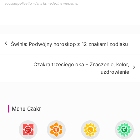
aucuneapplication dans la médecine moderne.
Nawigacja
Świnia: Podwójny horoskop z 12 znakami zodiaku
wpisu
Czakra trzeciego oka – Znaczenie, kolor,
uzdrowienie
Menu Czakr