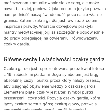
mężczyznom komunikowanie się ze sobą, ale może
nawet bardziej, ponieważ jako centrum języka pozwala
nam podnieść naszą świadomość poza nasze własne
granice. Zatem czakra gardła jest również źródłem
inspiracji i prawdy. Wibracje dźwiękowe praktyki
mantry medytacyjnej jogi są szczególnie odpowiednie
do pracy polegającej na otwieraniu i równoważeniu
czakry gardła.
Główne cechy i właściwości czakry gardła
Czakra gardła jest reprezentowana przez kwiat lotosu
z 16 niebieskimi płatkami. Jego symbolem jest krąg
absolutnej ciszy i pustki, przez który należy przejść,
aby osiągnąć objawienie wiedzy o czakrze gardła.
Elementem piątej czakry jest Eter, symbol pustki
przestrzeni i czystości. Pozycja czakry gardła, która
łączy czakrę serca z górną czakrą głowy, pozwala
zapewnić połączenie uczuć i myśli, instynkt i