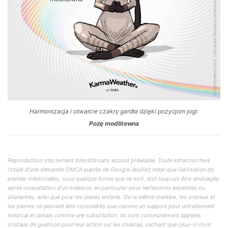
Harmonizacja i otwarcie czakry gardła dzięki pozycjom jogi:
Pozę modlitewna
Reproduction strictement interdite sans accord préalable. Toute infraction fera
l'objet d'une demande DMCA auprès de Google.Veuillez noter que l'utilisation de
plantes médicinales, sous quelque forme que ce soit, doit toujours être envisagée
après consultation d'un médecin, en particulier pour lesfemmes enceintes ou
allaitantes, ainsi que pour les jeunes enfants. De la même manière, les cristaux et
les pierres ne peuvent être considérés que comme un support pour untraitement
médical et jamais comme une substitution. Ils sont communément appelés
cristaux de guérison pour leur action sur les chakras, sachant que ceux-ci n'ont