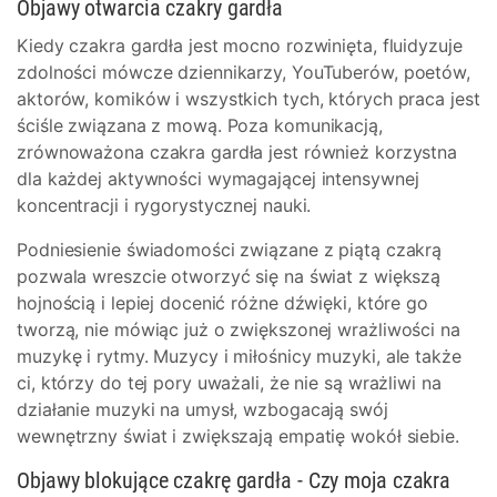
Objawy otwarcia czakry gardła
Kiedy czakra gardła jest mocno rozwinięta, fluidyzuje
zdolności mówcze dziennikarzy, YouTuberów, poetów,
aktorów, komików i wszystkich tych, których praca jest
ściśle związana z mową. Poza komunikacją,
zrównoważona czakra gardła jest również korzystna
dla każdej aktywności wymagającej intensywnej
koncentracji i rygorystycznej nauki.
Podniesienie świadomości związane z piątą czakrą
pozwala wreszcie otworzyć się na świat z większą
hojnością i lepiej docenić różne dźwięki, które go
tworzą, nie mówiąc już o zwiększonej wrażliwości na
muzykę i rytmy. Muzycy i miłośnicy muzyki, ale także
ci, którzy do tej pory uważali, że nie są wrażliwi na
działanie muzyki na umysł, wzbogacają swój
wewnętrzny świat i zwiększają empatię wokół siebie.
Objawy blokujące czakrę gardła - Czy moja czakra