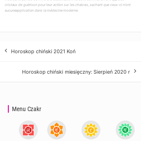
cristaux de guérison pour leur action sur les chakras, sachant que ceux-ci n'ont
aucuneapplication dans la médecine moderne.
Nawigacja
Horoskop chiński 2021 Koń
wpisu
Horoskop chiński miesięczny: Sierpień 2020 r
Menu Czakr