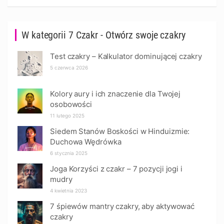
W kategorii 7 Czakr - Otwórz swoje czakry
Test czakry – Kalkulator dominującej czakry
5 czerwca 2026
Kolory aury i ich znaczenie dla Twojej
osobowości
11 lutego 2025
Siedem Stanów Boskości w Hinduizmie:
Duchowa Wędrówka
6 stycznia 2025
Joga Korzyści z czakr – 7 pozycji jogi i
mudry
4 kwietnia 2023
7 śpiewów mantry czakry, aby aktywować
czakry