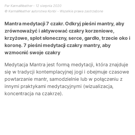
Par KarmaWeather - 12 sierpnia 2020
© KarmaWeather autorstwa Konbi - Wszelkie prawa zastrzeżone
Mantra medytacji 7 czakr. Odkryj pieśni mantry, aby
zrównoważyć i aktywować czakry korzeniowe,
krzyżowe, splot słoneczny, serce, gardło, trzecie oko i
koronę. 7 pieśni medytacji czakry mantry, aby
wzmocnić swoje czakry
Medytacja Mantra jest formą medytacji, która znajduje
się w tradycji kontemplacyjnej jogi i obejmuje czasowe
powtarzanie mantr, samodzielnie lub w połączeniu z
innymi praktykami medytacyjnymi (wizualizacja,
koncentracja na czakrze).