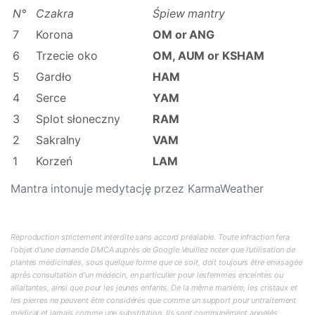
N°
Czakra
Śpiew mantry
7
Korona
OM or ANG
6
Trzecie oko
OM, AUM or KSHAM
5
Gardło
HAM
4
Serce
YAM
3
Splot słoneczny
RAM
2
Sakralny
VAM
1
Korzeń
LAM
Mantra intonuje medytację przez KarmaWeather
Reproduction strictement interdite sans accord préalable. Toute infraction fera
l'objet d'une demande DMCA auprès de Google.Veuillez noter que l'utilisation de
plantes médicinales, sous quelque forme que ce soit, doit toujours être envisagée
après consultation d'un médecin, en particulier pour lesfemmes enceintes ou
allaitantes, ainsi que pour les jeunes enfants. De la même manière, les cristaux et
les pierres ne peuvent être considérés que comme un support pour untraitement
médical et jamais comme une substitution. Ils sont communément appelés