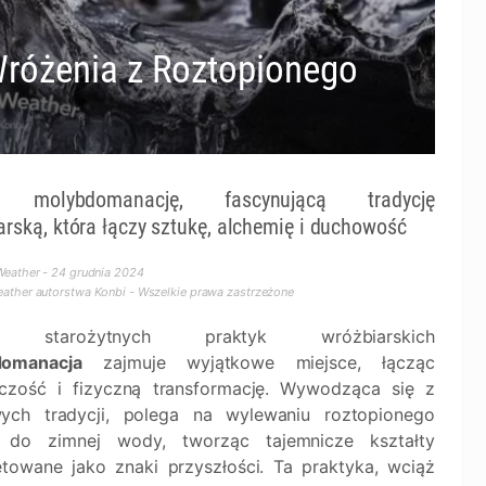
różenia z Roztopionego
j molybdomanację, fascynującą tradycję
arską, która łączy sztukę, alchemię i duchowość
eather - 24 grudnia 2024
ther autorstwa Konbi - Wszelkie prawa zastrzeżone
d starożytnych praktyk wróżbiarskich
domanacja
zajmuje wyjątkowe miejsce, łącząc
iczość i fizyczną transformację. Wywodząca się z
ych tradycji, polega na wylewaniu roztopionego
 do zimnej wody, tworząc tajemnicze kształty
retowane jako znaki przyszłości. Ta praktyka, wciąż