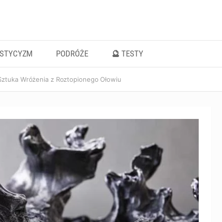
ISTYCYZM
PODRÓŻE
🔮 TESTY
Sztuka Wróżenia z Roztopionego Ołowiu