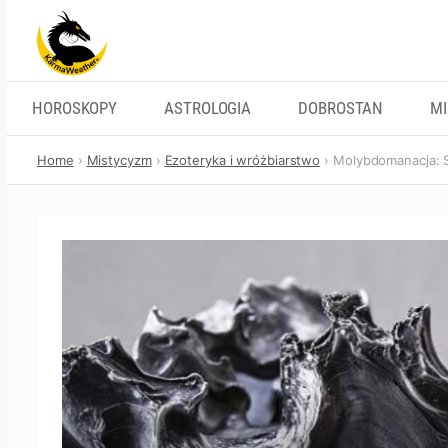
Skip
to
content
HOROSKOPY
ASTROLOGIA
DOBROSTAN
M
Home
Mistycyzm
Ezoteryka i wróżbiarstwo
Molybdomanacja: 