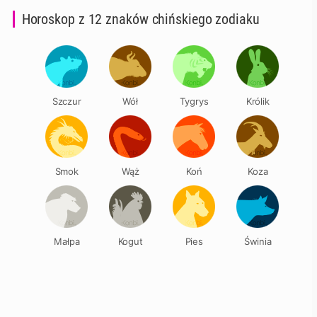
Horoskop z 12 znaków chińskiego zodiaku
Szczur
Wół
Tygrys
Królik
Smok
Wąż
Koń
Koza
Małpa
Kogut
Pies
Świnia