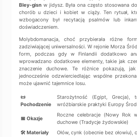
Bley-gisn
w jidysz. Była ona często stosowana do
chorób u dzieci i kobiet w ciąży. Ten rytuał, k
wzbogacony był recytacją psalmów lub inkan
doświadczeniem.
Molybdomanacja, choć przybierała różne for
zadziwiającej uniwersalności. W rejonie Morza Śród
form, podczas gdy w Finlandii dodatkowo ana
wprowadzano dodatkowe elementy, takie jak czerw
znaczenie duchowe. Te różnice pokazują, jak
jednocześnie odzwierciedlając wspólne przekona
może ujawnić tajemnice losu.
📜
Starożytność (Egipt, Grecja), 
Pochodzenie
wróżbiarskie praktyki Europy Środ
Roczne celebracje (Nowy Rok w F
📅 Okazje
duchowe (Tradycje żydowskie)
🛠️ Materiały
Ołów, cynk (obecnie bez ołowiu),