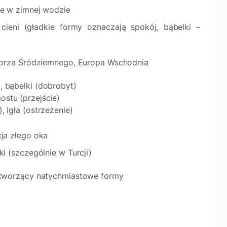
ie w zimnej wodzie
i cieni (gładkie formy oznaczają spokój, bąbelki –
 Morza Śródziemnego, Europa Wschodnia
, bąbelki (dobrobyt)
ostu (przejście)
, igła (ostrzeżenie)
cja złego oka
ki (szczególnie w Turcji)
, tworzący natychmiastowe formy