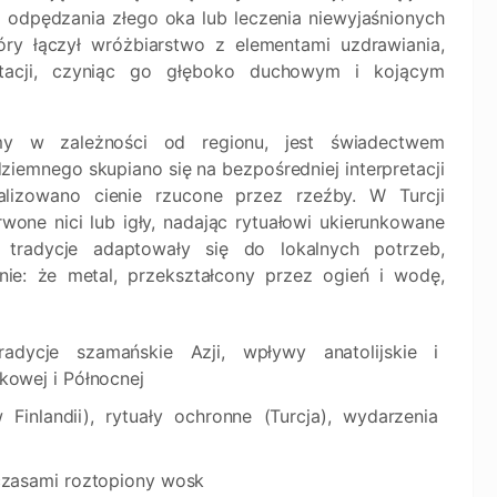
 odpędzania złego oka lub leczenia niewyjaśnionych
tóry łączył wróżbiarstwo z elementami uzdrawiania,
tacji, czyniąc go głęboko duchowym i kojącym
my w zależności od regionu, jest świadectwem
ziemnego skupiano się na bezpośredniej interpretacji
lizowano cienie rzucone przez rzeźby. W Turcji
one nici lub igły, nadając rytuałowi ukierunkowane
 tradycje adaptowały się do lokalnych potrzeb,
nie: że metal, przekształcony przez ogień i wodę,
tradycje szamańskie Azji, wpływy anatolijskie i
kowej i Północnej
inlandii), rytuały ochronne (Turcja), wydarzenia
 czasami roztopiony wosk