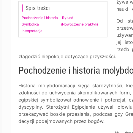
żywa w 
Spis treści
nauki i
Pochodzenie i historia
Rytuał
Od sta
Symbolika i
Nowoczesne praktyki
przetr
interpretacja
używan
jej is
rzeźb 
złagodzić niepokoje dotyczące przyszłości.
Pochodzenie i historia molybd
Historia molybdomanacji sięga starożytności, kie
zdolności do uchwycenia skomplikowanych form, b
egipskiej symbolizował odnowienie i potencjał, c
dyscypliny. Starożytni Egipcjanie używali ołow
przekazywać boskie przesłania, podczas gdy Gre
decyzji podejmowanych przez bogów.