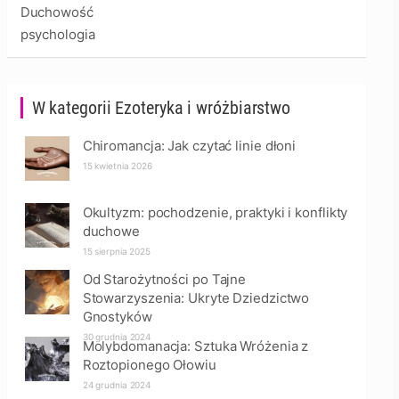
Duchowość
psychologia
W kategorii Ezoteryka i wróżbiarstwo
Chiromancja: Jak czytać linie dłoni
15 kwietnia 2026
Okultyzm: pochodzenie, praktyki i konflikty
duchowe
15 sierpnia 2025
Od Starożytności po Tajne
Stowarzyszenia: Ukryte Dziedzictwo
Gnostyków
30 grudnia 2024
Molybdomanacja: Sztuka Wróżenia z
Roztopionego Ołowiu
24 grudnia 2024