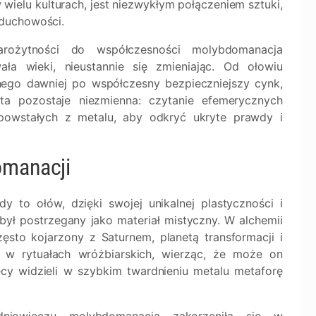
wielu kulturach, jest niezwykłym połączeniem sztuki,
 duchowości.
rożytności do współczesności molybdomanacja
wała wieki, nieustannie się zmieniając. Od ołowiu
ego dawniej po współczesny bezpieczniejszy cynk,
tota pozostaje niezmienna: czytanie efemerycznych
powstałych z metalu, aby odkryć ukryte prawdy i
omanacji
dy to ołów, dzięki swojej unikalnej plastyczności i
ył postrzegany jako materiał mistyczny. W alchemii
zęsto kojarzony z Saturnem, planetą transformacji i
iu w rytuałach wróżbiarskich, wierząc, że może on
cy widzieli w szybkim twardnieniu metalu metaforę