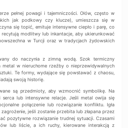
rze pełnej powagi i tajemniczości. Ołów, często w
akich jak podkowy czy klucze), umieszcza się w
na się topić, emituje intensywne ciepło i parę, co
 recytują modlitwy lub inkantacje, aby ukierunkować
 powszechna w Turcji oraz w tradycjach żydowskich
lewany do naczynia z zimną wodą. Szok termiczny
ca metal w nieruchome rzeźby o nieprzewidywalnych
sztuki. Te formy, wydające się powstawać z chaosu,
adają swoją historię.
wane są przedmioty, aby wzmocnić symbolikę. Na
erca lub intensywne relacje. Jeśli metal owija się
cjonalne połączenie lub rozwiązanie konfliktu. Igła
rożenie, jeśli zostanie przebita lub złapana przez
ać pozytywne rozwiązanie trudnej sytuacji. Czasami
w lub liście, a ich ruchy, kierowane interakcją z