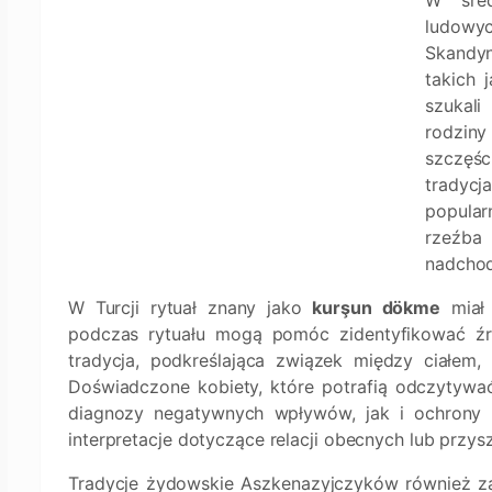
W śred
ludowyc
Skandyn
takich 
szukali
rodziny
szczęśc
tradyc
popula
rzeźba
nadchod
W Turcji rytuał znany jako
kurşun dökme
miał 
podczas rytuału mogą pomóc zidentyfikować źr
tradycja, podkreślająca związek między ciałem, 
Doświadczone kobiety, które potrafią odczytywa
diagnozy negatywnych wpływów, jak i ochrony o
interpretacje dotyczące relacji obecnych lub przysz
Tradycje żydowskie Aszkenazyjczyków również za