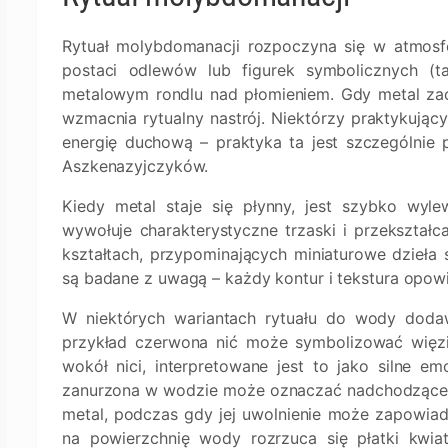
Rytuał molybdomanacji rozpoczyna się w atmosfe
postaci odlewów lub figurek symbolicznych (t
metalowym rondlu nad płomieniem. Gdy metal zaczy
wzmacnia rytualny nastrój. Niektórzy praktykujący
energię duchową – praktyka ta jest szczególnie
Aszkenazyjczyków.
Kiedy metal staje się płynny, jest szybko wy
wywołuje charakterystyczne trzaski i przekształ
kształtach, przypominających miniaturowe dzieła 
są badane z uwagą – każdy kontur i tekstura opowi
W niektórych wariantach rytuału do wody doda
przykład czerwona nić może symbolizować więzi s
wokół nici, interpretowane jest to jako silne emo
zanurzona w wodzie może oznaczać nadchodzące zag
metal, podczas gdy jej uwolnienie może zapowiad
na powierzchnię wody rozrzuca się płatki kwiató