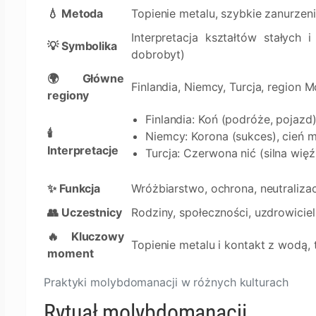
💧 Metoda
Topienie metalu, szybkie zanurzen
Interpretacja kształtów stałych 
💡 Symbolika
dobrobyt)
🌍 Główne
Finlandia, Niemcy, Turcja, region
regiony
Finlandia: Koń (podróże, pojazd)
🕯️
Niemcy: Korona (sukces), cień m
Interpretacje
Turcja: Czerwona nić (silna więź)
✨ Funkcja
Wróżbiarstwo, ochrona, neutraliza
👥 Uczestnicy
Rodziny, społeczności, uzdrowiciel
🔥 Kluczowy
Topienie metalu i kontakt z wodą
moment
Praktyki molybdomanacji w różnych kulturach
Rytuał molybdomanacji