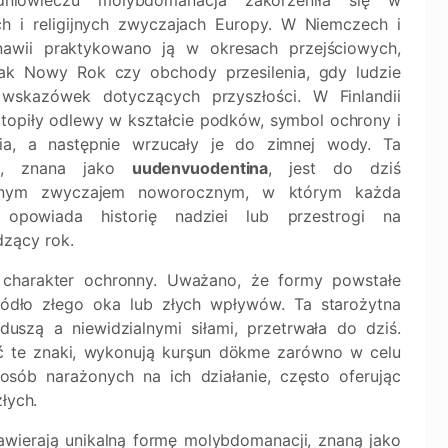
niowieczu molybdomanacja zakorzeniła się w
h i religijnych zwyczajach Europy. W Niemczech i
awii praktykowano ją w okresach przejściowych,
jak Nowy Rok czy obchody przesilenia, gdy ludzie
 wskazówek dotyczących przyszłości. W Finlandii
 topiły odlewy w kształcie podków, symbol ochrony i
ia, a następnie wrzucały je do zimnej wody. Ta
ja, znana jako
uudenvuodentina
, jest do dziś
rnym zwyczajem noworocznym, w którym każda
 opowiada historię nadziei lub przestrogi na
zący rok.
charakter ochronny. Uważano, że formy powstałe
ódło złego oka lub złych wpływów. Ta starożytna
duszą a niewidzialnymi siłami, przetrwała do dziś.
ć te znaki, wykonują kurşun dökme zarówno w celu
sób narażonych na ich działanie, często oferując
łych.
wierają unikalną formę molybdomanacji, znaną jako