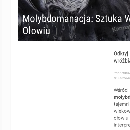
Molybdomanacja: Sztuka W
Ołowiu
Odkry
wróżbi
Par KarmaW
© KarmaWea
Wśró
molyb
tajemn
wiekow
ołowiu
interp