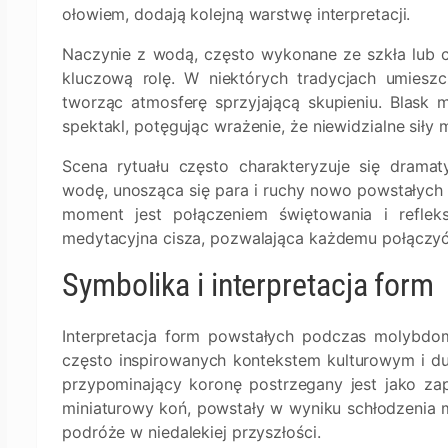
ołowiem, dodają kolejną warstwę interpretacji.
Naczynie z wodą, często wykonane ze szkła lub c
kluczową rolę. W niektórych tradycjach umieszcz
tworząc atmosferę sprzyjającą skupieniu. Blask m
spektakl, potęgując wrażenie, że niewidzialne siły
Scena rytuału często charakteryzuje się drama
wodę, unosząca się para i ruchy nowo powstałych 
moment jest połączeniem świętowania i refle
medytacyjna cisza, pozwalająca każdemu połączyć s
Symbolika i interpretacja form
Interpretacja form powstałych podczas molybdom
często inspirowanych kontekstem kulturowym i d
przypominający koronę postrzegany jest jako zap
miniaturowy koń, powstały w wyniku schłodzenia 
podróże w niedalekiej przyszłości.