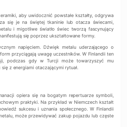
eramiki, aby uwidocznić powstałe kształty, odgrywa
a się je na świętej tkaninie lub otacza świecami,
etalu i migotliwe światło świec tworzą fascynujący
 manifestują się poprzez ukształtowane formy.
tycznym napięciem. Dźwięk metalu uderzającego o
form przyciągają uwagę uczestników. W Finlandii ten
ksji, podczas gdy w Turcji może towarzyszyć mu
ię z energiami otaczającymi rytuał.
anacji opiera się na bogatym repertuarze symboli,
uchowym praktyki. Na przykład w Niemczech kształt
owiedź sukcesu i uznania społecznego. W Finlandii
metalu, może przewidywać zakup pojazdu lub częste