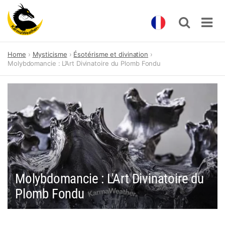
Skip
Home
Mysticisme
Ésotérisme et divination
to
Molybdomancie : L’Art Divinatoire du Plomb Fondu
content
Molybdomancie : L'Art Divinatoire du
Plomb Fondu