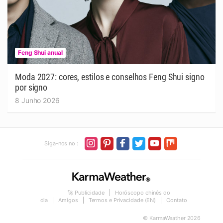
Feng Shui anual
Moda 2027: cores, estilos e conselhos Feng Shui signo
por signo
8 Junho 2026
Siga-nos no :
🚀 Publicidade
Horóscopo chinês do
dia
Amigos
Termos e Privacidade (EN)
Contato
© KarmaWeather 2026