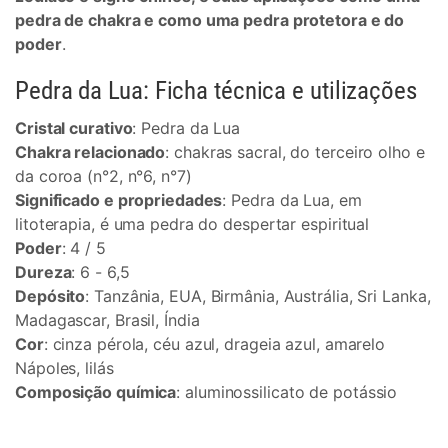
pedra de chakra e como uma pedra protetora e do
poder
.
Pedra da Lua: Ficha técnica e utilizações
Cristal curativo
: Pedra da Lua
Chakra relacionado
: chakras sacral, do terceiro olho e
da coroa (n°2, n°6, n°7)
Significado e propriedades
: Pedra da Lua, em
litoterapia, é uma pedra do despertar espiritual
Poder
: 4 / 5
Dureza
: 6 - 6,5
Depósito
: Tanzânia, EUA, Birmânia, Austrália, Sri Lanka,
Madagascar, Brasil, Índia
Cor
: cinza pérola, céu azul, drageia azul, amarelo
Nápoles, lilás
Composição química
: aluminossilicato de potássio