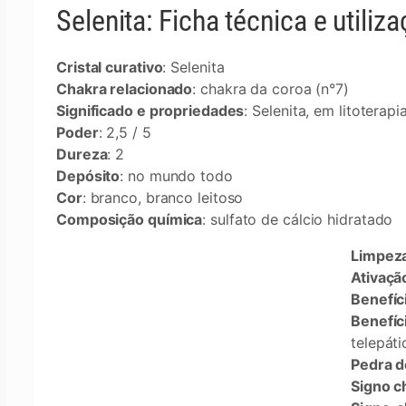
Selenita: Ficha técnica e utiliz
Cristal curativo
: Selenita
Chakra relacionado
: chakra da coroa (n°7)
Significado e propriedades
: Selenita, em litotera
Poder
: 2,5 / 5
Dureza
: 2
Depósito
: no mundo todo
Cor
: branco, branco leitoso
Composição química
: sulfato de cálcio hidratado
Limpeza
Ativaçã
Benefíc
Benefí
telepá
Pedra d
Signo ch