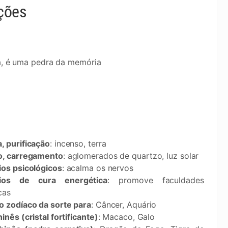
ações
pia, é uma pedra da memória
, purificação
: incenso, terra
o, carregamento
: aglomerados de quartzo, luz solar
ios psicológicos
: acalma os nervos
cios de cura energética
: promove faculdades
ticas
o zodíaco da sorte para
: Câncer, Aquário
inês (cristal fortificante)
: Macaco, Galo