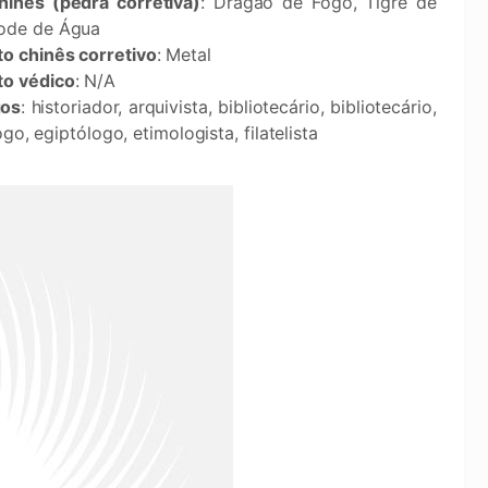
hinês (pedra corretiva)
: Dragão de Fogo, Tigre de
Bode de Água
o chinês corretivo
: Metal
o védico
: N/A
os
: historiador, arquivista, bibliotecário, bibliotecário,
o, egiptólogo, etimologista, filatelista