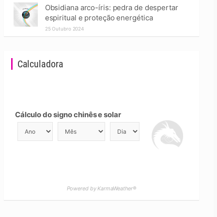
Obsidiana arco-íris: pedra de despertar
espiritual e proteção energética
25 Outubro 2024
Calculadora
Cálculo do signo chinês e solar
Powered by KarmaWeather®