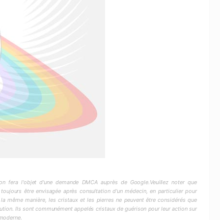
ction fera l'objet d'une demande DMCA auprès de Google.Veuillez noter que
 toujours être envisagée après consultation d'un médecin, en particulier pour
 la même manière, les cristaux et les pierres ne peuvent être considérés que
ion. Ils sont communément appelés cristaux de guérison pour leur action sur
 moderne.