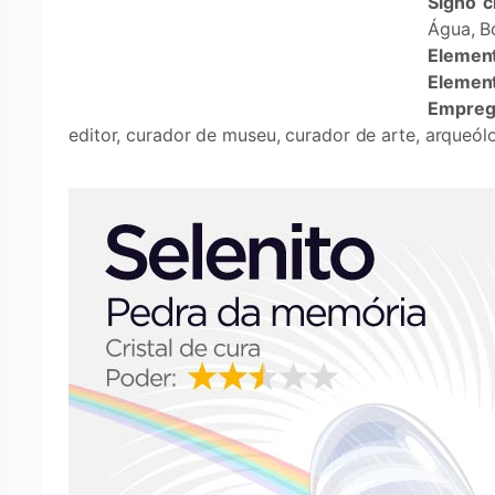
Signo c
Água, 
Element
Element
Empreg
editor, curador de museu, curador de arte, arqueólog