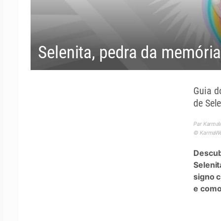
Selenita, pedra da memóri
Guia d
de Sele
Par Karma
© KarmaWea
Descub
Seleni
signo 
e como