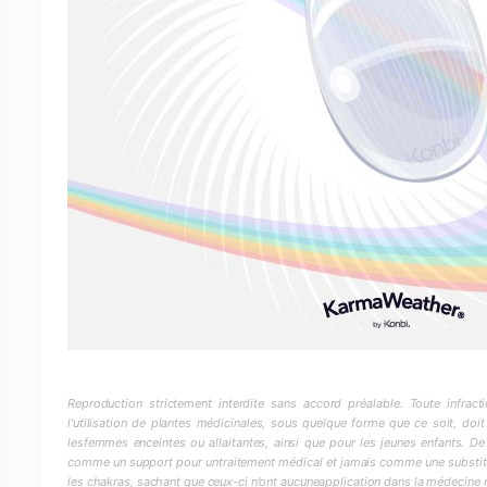
Reproduction strictement interdite sans accord préalable. Toute infra
l'utilisation de plantes médicinales, sous quelque forme que ce soit, doit
lesfemmes enceintes ou allaitantes, ainsi que pour les jeunes enfants. De
comme un support pour untraitement médical et jamais comme une substitut
les chakras, sachant que ceux-ci n'ont aucuneapplication dans la médecine