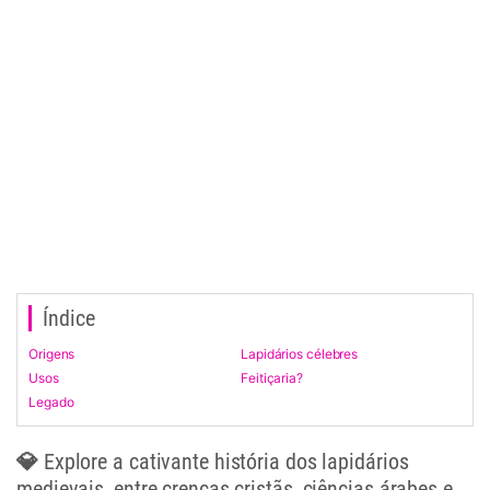
Índice
Origens
Lapidários célebres
Usos
Feitiçaria?
Legado
💎 Explore a cativante história dos lapidários
medievais, entre crenças cristãs, ciências árabes e