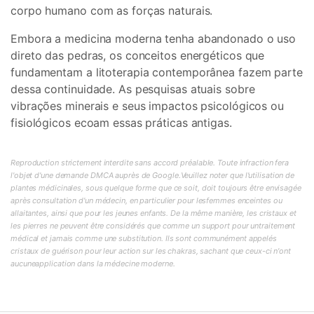
corpo humano com as forças naturais.
Embora a medicina moderna tenha abandonado o uso
direto das pedras, os conceitos energéticos que
fundamentam a litoterapia contemporânea fazem parte
dessa continuidade. As pesquisas atuais sobre
vibrações minerais e seus impactos psicológicos ou
fisiológicos ecoam essas práticas antigas.
Reproduction strictement interdite sans accord préalable. Toute infraction fera
l'objet d'une demande DMCA auprès de Google.Veuillez noter que l'utilisation de
plantes médicinales, sous quelque forme que ce soit, doit toujours être envisagée
après consultation d'un médecin, en particulier pour lesfemmes enceintes ou
allaitantes, ainsi que pour les jeunes enfants. De la même manière, les cristaux et
les pierres ne peuvent être considérés que comme un support pour untraitement
médical et jamais comme une substitution. Ils sont communément appelés
cristaux de guérison pour leur action sur les chakras, sachant que ceux-ci n'ont
aucuneapplication dans la médecine moderne.