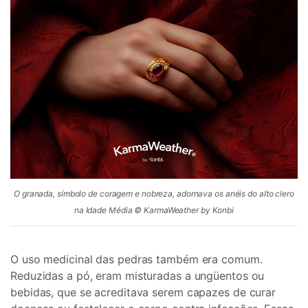
O granada, símbolo de coragem e nobreza, adornava os anéis do alto clero
na Idade Média © KarmaWeather by Konbi
O uso medicinal das pedras também era comum.
Reduzidas a pó, eram misturadas a ungüentos ou
bebidas, que se acreditava serem capazes de curar