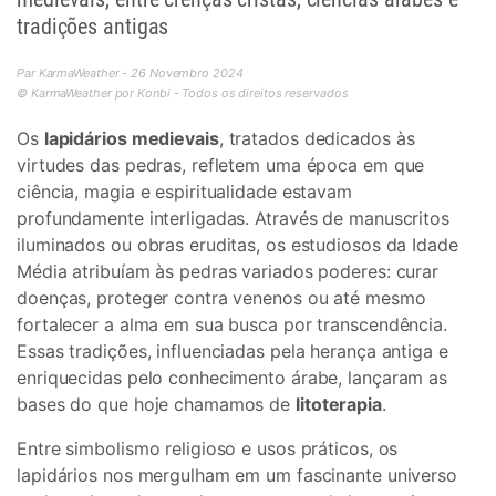
tradições antigas
Par KarmaWeather - 26 Novembro 2024
© KarmaWeather por Konbi - Todos os direitos reservados
Os
lapidários medievais
, tratados dedicados às
virtudes das pedras, refletem uma época em que
ciência, magia e espiritualidade estavam
profundamente interligadas. Através de manuscritos
iluminados ou obras eruditas, os estudiosos da Idade
Média atribuíam às pedras variados poderes: curar
doenças, proteger contra venenos ou até mesmo
fortalecer a alma em sua busca por transcendência.
Essas tradições, influenciadas pela herança antiga e
enriquecidas pelo conhecimento árabe, lançaram as
bases do que hoje chamamos de
litoterapia
.
Entre simbolismo religioso e usos práticos, os
lapidários nos mergulham em um fascinante universo