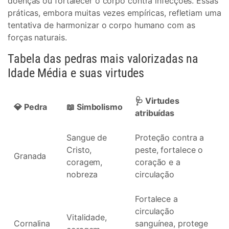
doenças ou fortalecer o corpo contra infecções. Essas
práticas, embora muitas vezes empíricas, refletiam uma
tentativa de harmonizar o corpo humano com as
forças naturais.
Tabela das pedras mais valorizadas na
Idade Média e suas virtudes
🩺 Virtudes
💎 Pedra
📖 Simbolismo
atribuídas
Sangue de
Proteção contra a
Cristo,
peste, fortalece o
Granada
coragem,
coração e a
nobreza
circulação
Fortalece a
circulação
Vitalidade,
Cornalina
sanguínea, protege