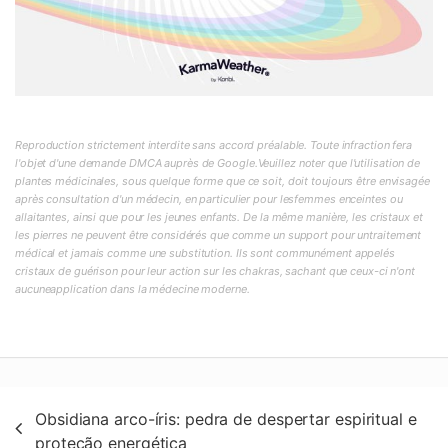
Reproduction strictement interdite sans accord préalable. Toute infraction fera
l'objet d'une demande DMCA auprès de Google.Veuillez noter que l'utilisation de
plantes médicinales, sous quelque forme que ce soit, doit toujours être envisagée
après consultation d'un médecin, en particulier pour lesfemmes enceintes ou
allaitantes, ainsi que pour les jeunes enfants. De la même manière, les cristaux et
les pierres ne peuvent être considérés que comme un support pour untraitement
médical et jamais comme une substitution. Ils sont communément appelés
cristaux de guérison pour leur action sur les chakras, sachant que ceux-ci n'ont
aucuneapplication dans la médecine moderne.
Navegação
Obsidiana arco-íris: pedra de despertar espiritual e
de
proteção energética