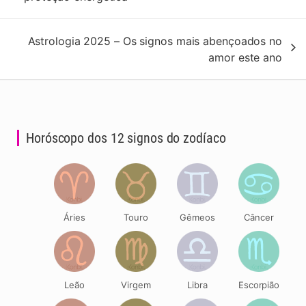
artigos
Astrologia 2025 – Os signos mais abençoados no
amor este ano
Horóscopo dos 12 signos do zodíaco
Áries
Touro
Gêmeos
Câncer
Leão
Virgem
Libra
Escorpião