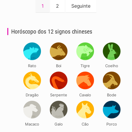
Paginação
1
2
Seguinte
dos
conteúdos
Horóscopo dos 12 signos chineses
Rato
Boi
Tigre
Coelho
Dragão
Serpente
Cavalo
Bode
Macaco
Galo
Cão
Porco