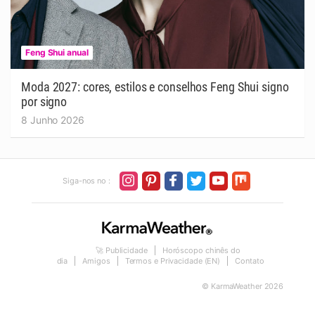
Feng Shui anual
Moda 2027: cores, estilos e conselhos Feng Shui signo
por signo
8 Junho 2026
Siga-nos no :
🚀 Publicidade
Horóscopo chinês do
dia
Amigos
Termos e Privacidade (EN)
Contato
© KarmaWeather 2026