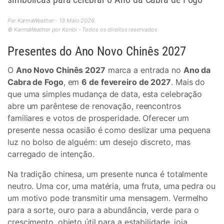
Par KarmaWeather - 13 Maio 2026
© KarmaWeather por Konbi - Todos os direitos reservados
Presentes do Ano Novo Chinês 2027
O
Ano Novo Chinês 2027
marca a entrada no
Ano da
Cabra de Fogo
, em
6 de fevereiro de 2027
. Mais do
que uma simples mudança de data, esta celebração
abre um parêntese de renovação, reencontros
familiares e votos de prosperidade. Oferecer um
presente nessa ocasião é como deslizar uma pequena
luz no bolso de alguém: um desejo discreto, mas
carregado de intenção.
Na tradição chinesa, um presente nunca é totalmente
neutro. Uma cor, uma matéria, uma fruta, uma pedra ou
um motivo pode transmitir uma mensagem. Vermelho
para a sorte, ouro para a abundância, verde para o
crescimento, objeto útil para a estabilidade, joia