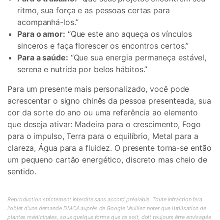
ritmo, sua força e as pessoas certas para
acompanhá-los.”
Para o amor:
“Que este ano aqueça os vínculos
sinceros e faça florescer os encontros certos.”
Para a saúde:
“Que sua energia permaneça estável,
serena e nutrida por belos hábitos.”
Para um presente mais personalizado, você pode
acrescentar o signo chinês da pessoa presenteada, sua
cor da sorte do ano ou uma referência ao elemento
que deseja ativar: Madeira para o crescimento, Fogo
para o impulso, Terra para o equilíbrio, Metal para a
clareza, Água para a fluidez. O presente torna-se então
um pequeno cartão energético, discreto mas cheio de
sentido.
Reproduction strictement interdite sans accord préalable. Toute infraction fera
l'objet d'une demande DMCA auprès de Google.Veuillez noter que l'utilisation de
plantes médicinales, sous quelque forme que ce soit, doit toujours être envisagée