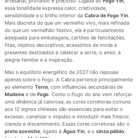
artesanal, profundo e precioso. Ligada ao
Fogo Yin
,
essa tonalidade expressa calor, criatividade,
sensibilidade e o brilho interior da
Cabra de Fogo Yin
.
Mais discreta do que um vermelho vivo, mais refinada
do que um vermelhão festivo, ela é particularmente
adequada para embalagens, cartões de felicitações,
fitas, objetos decorativos, acessórios de moda e
presentes destinados a celebrar a sorte, o amor, a
alegria familiar e a inspiração.
Mas o equilíbrio energético de 2027 não repousa
apenas sobre o Fogo. A Cabra pertence principalmente
ao elemento
Terra
, com influências secundárias de
Madeira
e de
Fogo
. Como o Fogo do ano vem reforçar
uma dinâmica já calorosa, as cores corretoras comuns
aos 12 signos chineses são essenciais para evitar o
excesso, canalizar o impulso e introduzir mais frescor,
clareza e discernimento. Essas cores corretoras são o
preto azeviche
, ligado à
Água Yin
, e o
cinza pálido
,