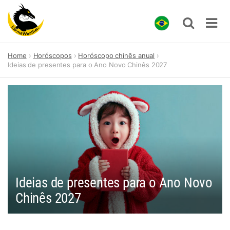
Skip
Home
Horóscopos
Horóscopo chinês anual
to
Ideias de presentes para o Ano Novo Chinês 2027
content
Ideias de presentes para o Ano Novo
Chinês 2027